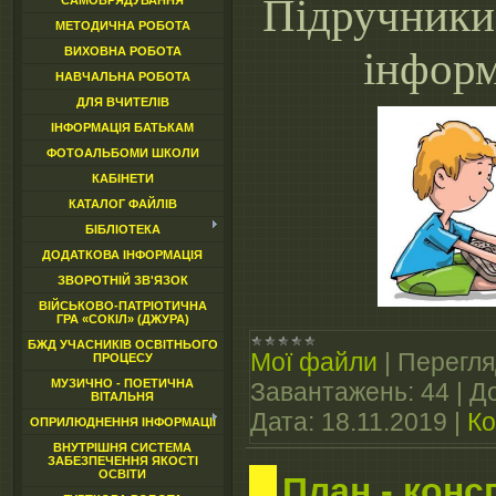
Підручники
САМОВРЯДУВАННЯ
МЕТОДИЧНА РОБОТА
інфор
ВИХОВНА РОБОТА
НАВЧАЛЬНА РОБОТА
ДЛЯ ВЧИТЕЛІВ
ІНФОРМАЦІЯ БАТЬКАМ
ФОТОАЛЬБОМИ ШКОЛИ
КАБІНЕТИ
КАТАЛОГ ФАЙЛІВ
БІБЛІОТЕКА
ДОДАТКОВА ІНФОРМАЦІЯ
ЗВОРОТНІЙ ЗВ'ЯЗОК
ВІЙСЬКОВО-ПАТРІОТИЧНА
ГРА «СОКІЛ» (ДЖУРА)
БЖД УЧАСНИКІВ ОСВІТНЬОГО
Мої файли
|
Перегля
ПРОЦЕСУ
МУЗИЧНО - ПОЕТИЧНА
Завантажень:
44
|
До
ВІТАЛЬНЯ
Дата:
18.11.2019
|
Ко
ОПРИЛЮДНЕННЯ ІНФОРМАЦІЇ
ВНУТРІШНЯ СИСТЕМА
ЗАБЕЗПЕЧЕННЯ ЯКОСТІ
ОСВІТИ
План - конс