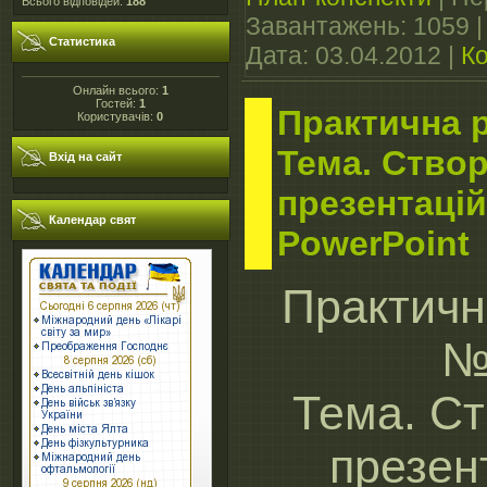
Всього відповідей:
188
Завантажень:
1059
Статистика
Дата:
03.04.2012
|
Ко
Онлайн всього:
1
Гостей:
1
Практична 
Користувачів:
0
Тема. Ство
Вхід на сайт
презентацій
Календар свят
PowerPoint
Практичн
№
Тема. С
презен