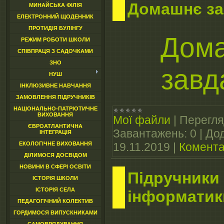
Домашнє за
МИНАЙСЬКА ФІЛІЯ
ЕЛЕКТРОННИЙ ЩОДЕННИК
ПРОТИДІЯ БУЛІНГУ
Дом
РЕЖИМ РОБОТИ ШКОЛИ
СПІВПРАЦЯ З САДОЧКАМИ
ЗНО
завд
НУШ
ІНКЛЮЗИВНЕ НАВЧАННЯ
ЗАМОВЛЕННЯ ПІДРУЧНИКІВ
НАЦІОНАЛЬНО-ПАТРІОТИЧНЕ
ВИХОВАННЯ
Мої файли
|
Перегля
ЄВРОАТЛАНТИЧНА
Завантажень:
0
|
Дод
ІНТЕГРАЦІЯ
ЕКОЛОГІЧНЕ ВИХОВАННЯ
19.11.2019
|
Коментар
ДІЛИМОСЯ ДОСВІДОМ
НОВИНИ В СФЕРІ ОСВІТИ
Підручники 
ІСТОРІЯ ШКОЛИ
ІСТОРІЯ СЕЛА
інформатик
ПЕДАГОГІЧНИЙ КОЛЕКТИВ
ГОРДИМОСЯ ВИПУСКНИКАМИ