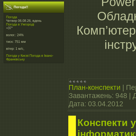
Power
Погода!!
Облад
Погода
Четвер 06.08.26, вдень
Погода в
Ужгороді
Комп’ютер
+37°
волог.:
24%
інстр
тиск:
751 мм
вітер:
1 м/с,
Погода у Києві
Погода в Івано-
Франківську
План-конспекти
|
Пе
Завантажень:
948
|
Дата:
03.04.2012
Конспекти у
інформатик