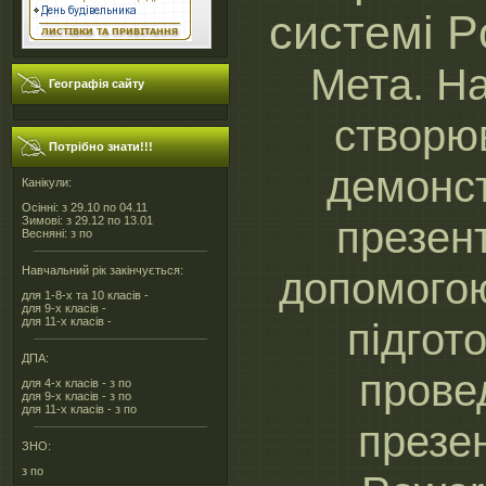
системі P
Мета. Н
Географія сайту
створю
Потрібно знати!!!
демонс
Канікули:
Осінні: з 29.10 по 04.11
презент
Зимові: з 29.12 по 13.01
Весняні: з по
Навчальний рік закінчується:
допомого
для 1-8-х та 10 класів -
для 9-х класів -
для 11-х класів -
підгот
ДПА:
прове
для 4-х класів - з по
для 9-х класів - з по
для 11-х класів - з по
презе
ЗНО:
з по