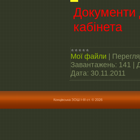
Документи
кабінета
Мої файли
|
Перегля
Завантажень:
141
|
Дата:
30.11.2011
Концівська ЗОШ І-ІІІ ст. © 2026