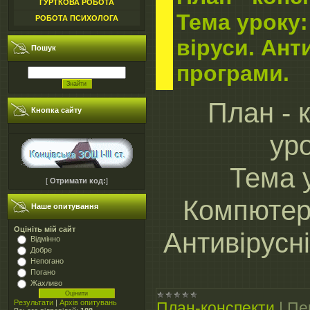
ГУРТКОВА РОБОТА
Тема уроку
РОБОТА ПСИХОЛОГА
віруси. Ант
Пошук
програми.
План - 
Кнопка сайту
ур
Тема 
[
Отримати код:
]
Компютерн
Наше опитування
Оцініть мій сайт
Антивірусн
Відмінно
Добре
Непогано
Погано
Жахливо
Результати
|
Архів опитувань
План-конспекти
|
Пе