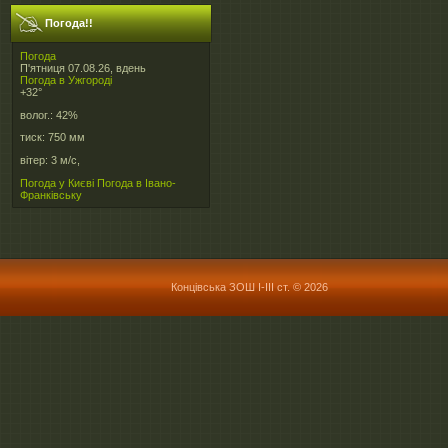
Погода!!
Погода
П'ятниця 07.08.26, вдень
Погода в
Ужгороді
+32°
волог.:
42%
тиск:
750 мм
вітер:
3 м/с,
Погода у Києві
Погода в Івано-
Франківську
Концівська ЗОШ І-ІІІ ст. © 2026