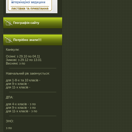
Географія сайту
Потрібно знати!!!
Канікули:
Осінні: з 29.10 по 04.11
Зимові: з 29.12 по 13.01
Весняні: з по
Навчальний рік закінчується:
для 1-8-х та 10 класів -
для 9-х класів -
для 11-х класів -
ДПА:
для 4-х класів - з по
для 9-х класів - з по
для 11-х класів - з по
ЗНО:
з по