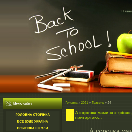
П`ятни
Головна
»
2021
»
Травень
»
24
Меню сайту
А сорочка мамина зігріває,
ГОЛОВНА СТОРІНКА
пригортаю…
ВСЕ БУДЕ УКРАЇНА
ВІЗИТІВКА ШКОЛИ
А сорочка мам