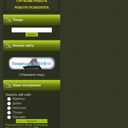
ГУРТКОВА РОБОТА
РОБОТА ПСИХОЛОГА
Пошук
Кнопка сайту
[
Отримати код:
]
Наше опитування
Оцініть мій сайт
Відмінно
Добре
Непогано
Погано
Жахливо
Результати
|
Архів опитувань