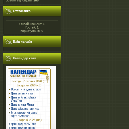
Всього відповідей:
188
Статистика
Онлайн всього:
1
Гостей:
1
Користувачів:
0
Вхід на сайт
Календар свят