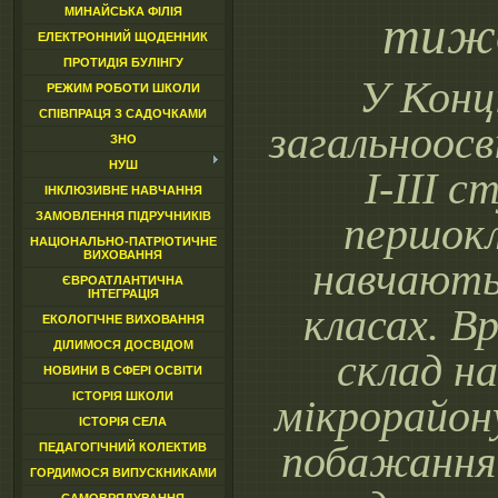
МИНАЙСЬКА ФІЛІЯ
тиж
ЕЛЕКТРОННИЙ ЩОДЕННИК
ПРОТИДІЯ БУЛІНГУ
У Конц
РЕЖИМ РОБОТИ ШКОЛИ
СПІВПРАЦЯ З САДОЧКАМИ
загальноосв
ЗНО
НУШ
І-ІІІ с
ІНКЛЮЗИВНЕ НАВЧАННЯ
ЗАМОВЛЕННЯ ПІДРУЧНИКІВ
першок
НАЦІОНАЛЬНО-ПАТРІОТИЧНЕ
ВИХОВАННЯ
навчають
ЄВРОАТЛАНТИЧНА
ІНТЕГРАЦІЯ
класах. В
ЕКОЛОГІЧНЕ ВИХОВАННЯ
ДІЛИМОСЯ ДОСВІДОМ
склад н
НОВИНИ В СФЕРІ ОСВІТИ
ІСТОРІЯ ШКОЛИ
мікрорайон
ІСТОРІЯ СЕЛА
побажання 
ПЕДАГОГІЧНИЙ КОЛЕКТИВ
ГОРДИМОСЯ ВИПУСКНИКАМИ