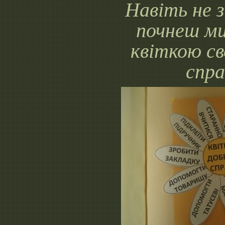
Навіть не 
почнеш м
квіткою св
спр