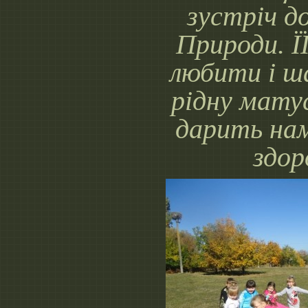
зустріч д
Природи. Ї
любити і ш
рідну мату
дарить нам
здор