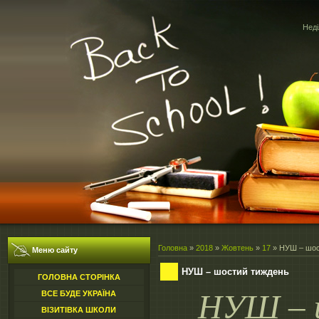
Неді
Головна
»
2018
»
Жовтень
»
17
» НУШ – шос
Меню сайту
НУШ – шостий тиждень
ГОЛОВНА СТОРІНКА
НУШ – 
ВСЕ БУДЕ УКРАЇНА
ВІЗИТІВКА ШКОЛИ