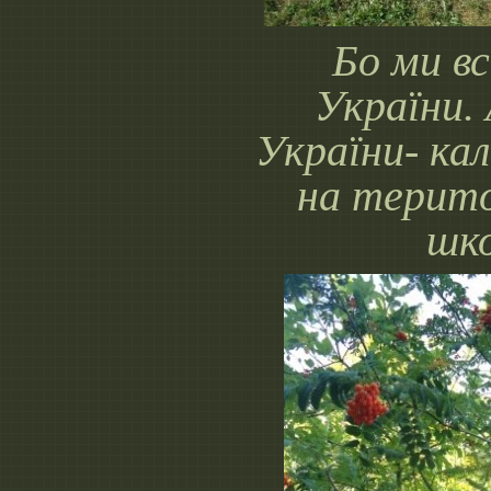
Бо ми вс
України.
України- ка
на терито
шк