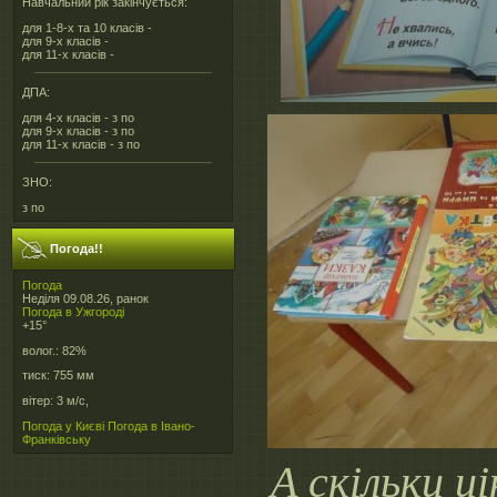
Навчальний рік закінчується:
для 1-8-х та 10 класів -
для 9-х класів -
для 11-х класів -
ДПА:
для 4-х класів - з по
для 9-х класів - з по
для 11-х класів - з по
ЗНО:
з по
Погода!!
Погода
Неділя 09.08.26, ранок
Погода в
Ужгороді
+15°
волог.:
82%
тиск:
755 мм
вітер:
3 м/с,
Погода у Києві
Погода в Івано-
Франківську
А скільки ц