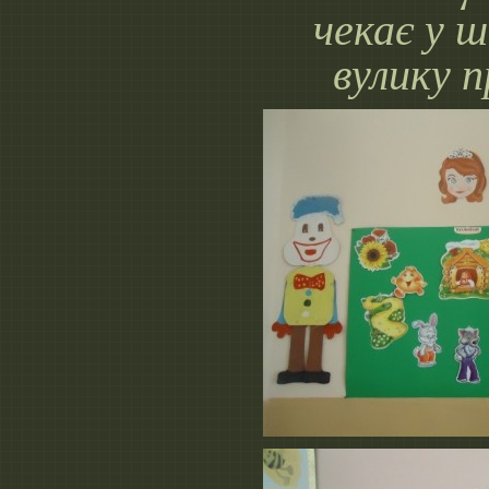
чекає у 
вулику п