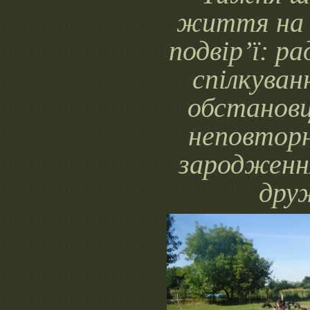
життя на 
подвір’ї: ра
спілкуван
обстанов
неповторн
зародженн
дру