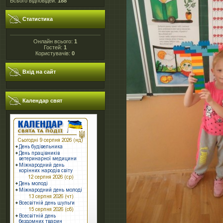
Всього відповідей:
188
Статистика
Онлайн всього:
1
Гостей:
1
Користувачів:
0
Вхід на сайт
Календар свят