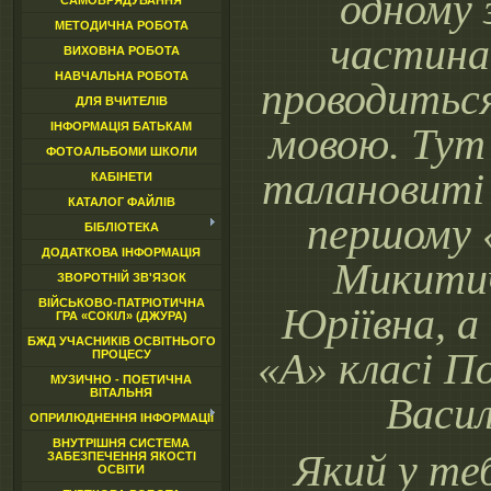
одному 
САМОВРЯДУВАННЯ
МЕТОДИЧНА РОБОТА
частина
ВИХОВНА РОБОТА
НАВЧАЛЬНА РОБОТА
проводитьс
ДЛЯ ВЧИТЕЛІВ
ІНФОРМАЦІЯ БАТЬКАМ
мовою. Ту
ФОТОАЛЬБОМИ ШКОЛИ
талановиті 
КАБІНЕТИ
КАТАЛОГ ФАЙЛІВ
першому 
БІБЛІОТЕКА
ДОДАТКОВА ІНФОРМАЦІЯ
Микити
ЗВОРОТНІЙ ЗВ'ЯЗОК
ВІЙСЬКОВО-ПАТРІОТИЧНА
Юріївна, а
ГРА «СОКІЛ» (ДЖУРА)
БЖД УЧАСНИКІВ ОСВІТНЬОГО
«А» класі 
ПРОЦЕСУ
МУЗИЧНО - ПОЕТИЧНА
ВІТАЛЬНЯ
Васил
ОПРИЛЮДНЕННЯ ІНФОРМАЦІЇ
ВНУТРІШНЯ СИСТЕМА
Який у те
ЗАБЕЗПЕЧЕННЯ ЯКОСТІ
ОСВІТИ