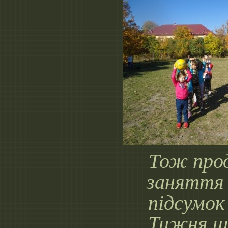
Тож про
заняття 
підсумок
Тижня ш