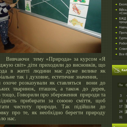
Еколо
Війсь
«Сокі
БЖД у
проц
Навч
Проти
Гуртк
Робо
Спів
Все б
чаючи тему «Природа» за курсом «Я
іджую світ» діти приходили до висновків, що
ода в житті людини має дуже велике як
Ка
ріальне так і духовне, естетичне значення,
и охоче розказували як ставляться вони до
Пн
ських тваринок, пташок, а також до дерев,
ів тощо, Говорили про збереження природи та
3
хідність прибирати за союою сміття, щоб
10
ігати чистоту природи. Так підійшли до
17
овку про те, як необхідно берегти природу
24
31
ло нас.