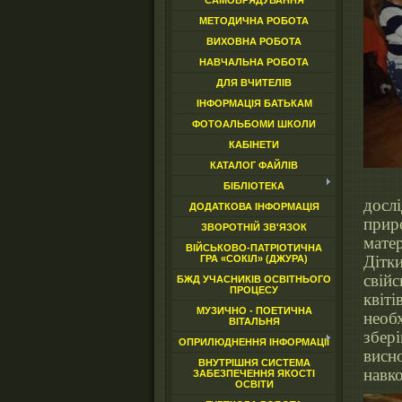
САМОВРЯДУВАННЯ
МЕТОДИЧНА РОБОТА
ВИХОВНА РОБОТА
НАВЧАЛЬНА РОБОТА
ДЛЯ ВЧИТЕЛІВ
ІНФОРМАЦІЯ БАТЬКАМ
ФОТОАЛЬБОМИ ШКОЛИ
КАБІНЕТИ
КАТАЛОГ ФАЙЛІВ
Вив
БІБЛІОТЕКА
досл
ДОДАТКОВА ІНФОРМАЦІЯ
прир
ЗВОРОТНІЙ ЗВ'ЯЗОК
мате
ВІЙСЬКОВО-ПАТРІОТИЧНА
Дітк
ГРА «СОКІЛ» (ДЖУРА)
свій
БЖД УЧАСНИКІВ ОСВІТНЬОГО
ПРОЦЕСУ
квіт
МУЗИЧНО - ПОЕТИЧНА
необ
ВІТАЛЬНЯ
збер
ОПРИЛЮДНЕННЯ ІНФОРМАЦІЇ
висн
ВНУТРІШНЯ СИСТЕМА
навко
ЗАБЕЗПЕЧЕННЯ ЯКОСТІ
ОСВІТИ