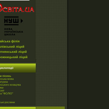
айська філія
лівський ліцей
итнянський ліцей
рожницький ліцей
иклопедії
и пісень
нська мова
атурна
нського козацтва
ики
світ
ча "ФОЛІО"
ські рослини