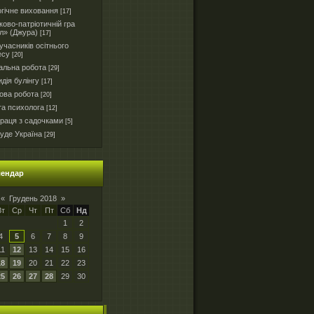
гічне виховання
[17]
ково-патріотичній гра
л» (Джура)
[17]
часників осітнього
есу
[20]
альна робота
[29]
дія булінгу
[17]
ова робота
[20]
та психолога
[12]
праця з садочками
[5]
уде Україна
[29]
лендар
«
Грудень 2018
»
Вт
Ср
Чт
Пт
Сб
Нд
1
2
4
5
6
7
8
9
11
12
13
14
15
16
18
19
20
21
22
23
25
26
27
28
29
30