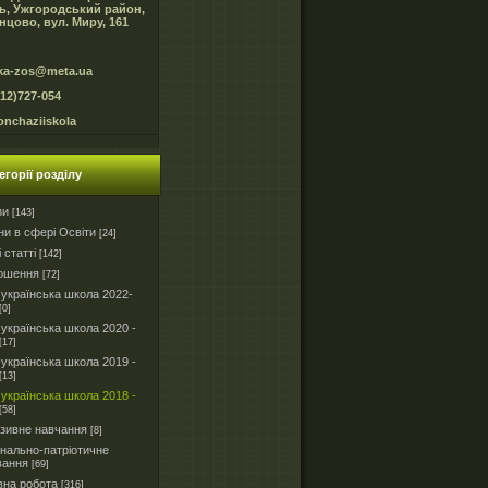
ь, Ужгородський район,
нцово, вул. Миру, 161
ka-zos@meta.ua
312)727-054
onchaziiskola
егорії розділу
зи
[143]
и в сфері Освіти
[24]
і статті
[142]
ошення
[72]
українська школа 2022-
[0]
українська школа 2020 -
[17]
українська школа 2019 -
[13]
українська школа 2018 -
[58]
юзивне навчання
[8]
нально-патріотичне
вання
[69]
вна робота
[316]