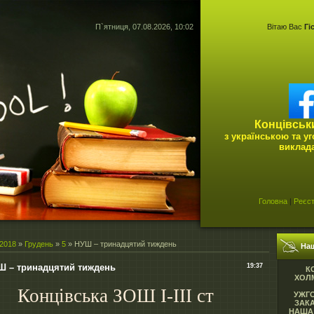
П`ятниця, 07.08.2026, 10:02
Вітаю Вас
Гі
Концівськ
з українською та у
виклад
Головна
|
Реєст
2018
»
Грудень
»
5
» НУШ – тринадцятий тиждень
На
Ш – тринадцятий тиждень
19:37
К
ХОЛМ
Концівська ЗОШ І-ІІІ ст
УЖГ
ЗАК
НАША 