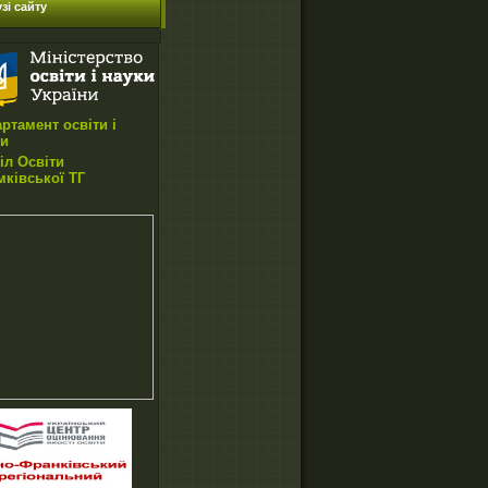
зі сайту
ртамент освіти і
ки
іл Освіти
ківської ТГ