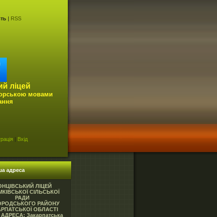
сть
|
RSS
ий ліцей
горською мовами
ання
рація
|
Вхід
ша адреса
ОНЦІВСЬКИЙ ЛІЦЕЙ
КІВСЬКОЇ СІЛЬСЬКОЇ
РАДИ
ОРОДСЬКОГО РАЙОНУ
АРПАТСЬКОЇ ОБЛАСТІ
АДРЕСА: Закарпатська