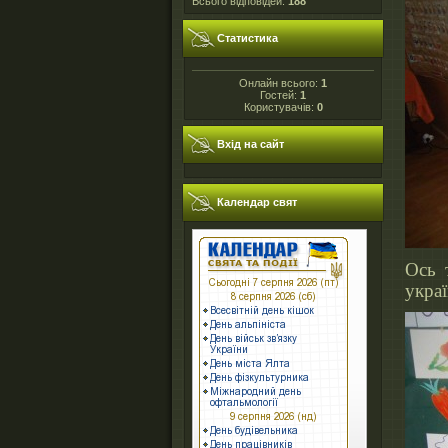
Всього відповідей:
188
Статистика
Онлайн всього:
1
Гостей:
1
Користувачів:
0
Вхід на сайт
Календар свят
Ось 
украї