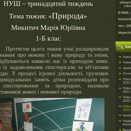
НУШ – тринадцятий тиждень
област
с.Ко
E-MAIL:
Природа
Тема тижня: «
»
koncivs
Микитич Марія Юріївна
тел.: (0
skype:k
1-Б клас
Кат
тягом цього тижня учні розширювали
 знання про неживу і живу природу та зміни,
Нака
ідбуваються навколо нас із приходом зими.
Новин
и із задоволенням спостерігали за об’єктами
Цікав
оди. У процесі ігрової діяльності, групових
Огол
ндивідуальних занять дітки розповідали про
Нова 
2023
 спостереження за природою, називали
Нова 
тавників живої і неживої природи.
2021
Нова 
2020
Нова 
2019
Інкл
Націо
вихо
Вихо