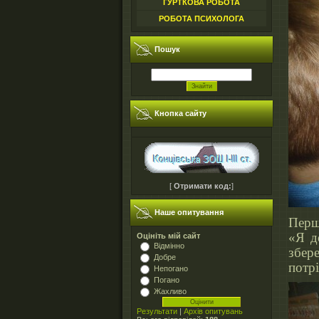
ГУРТКОВА РОБОТА
РОБОТА ПСИХОЛОГА
Пошук
Кнопка сайту
[
Отримати код:
]
Наше опитування
Перш
«Я д
Оцініть мій сайт
Відмінно
збер
Добре
потр
Непогано
Погано
Жахливо
Результати
|
Архів опитувань