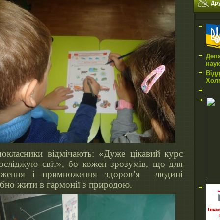
Дру
Депа
нау
Відд
Холм
окласники відмічають: «Дуже цікавий курс
осліджую світ», бо кожен зрозумів, що для
еження і примноження здоров’я людині
ібно жити в гармонії з природою.