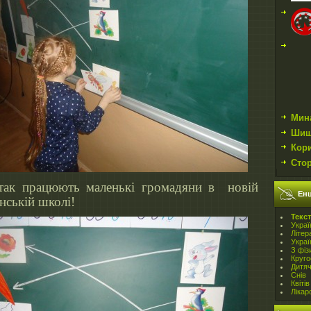
Мин
Шиш
Кор
Сто
так працюють маленькі громадяни в новій
Енц
нській школі!
Teкст
Украї
Літер
Украї
З фіз
Круго
Дитя
Снів
Квітів
Лікар