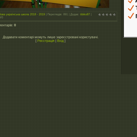
ова українська школа 2018 - 2019
|
Переглядів
: 891 |
Додав
:
tibiko87
|
0
/
0
ментарів
:
0
Додавати коментарі можуть лише зареєстровані користувачі.
[
Реєстрація
|
Вхід
]