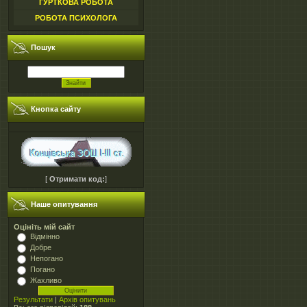
ГУРТКОВА РОБОТА
РОБОТА ПСИХОЛОГА
Пошук
Кнопка сайту
[
Отримати код:
]
Наше опитування
Оцініть мій сайт
Відмінно
Добре
Непогано
Погано
Жахливо
Результати
|
Архів опитувань