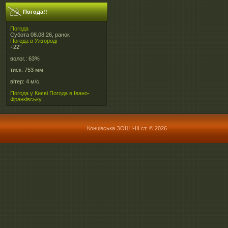
Погода!!
Погода
Субота 08.08.26, ранок
Погода в
Ужгороді
+22°
волог.:
63%
тиск:
753 мм
вітер:
4 м/с,
Погода у Києві
Погода в Івано-
Франківську
Концівська ЗОШ І-ІІІ ст. © 2026