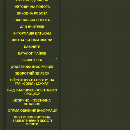
САМОВРЯДУВАННЯ
МЕТОДИЧНА РОБОТА
ВИХОВНА РОБОТА
НАВЧАЛЬНА РОБОТА
ДЛЯ ВЧИТЕЛІВ
ІНФОРМАЦІЯ БАТЬКАМ
ФОТОАЛЬБОМИ ШКОЛИ
КАБІНЕТИ
КАТАЛОГ ФАЙЛІВ
БІБЛІОТЕКА
ДОДАТКОВА ІНФОРМАЦІЯ
ЗВОРОТНІЙ ЗВ'ЯЗОК
ВІЙСЬКОВО-ПАТРІОТИЧНА
ГРА «СОКІЛ» (ДЖУРА)
БЖД УЧАСНИКІВ ОСВІТНЬОГО
ПРОЦЕСУ
МУЗИЧНО - ПОЕТИЧНА
ВІТАЛЬНЯ
ОПРИЛЮДНЕННЯ ІНФОРМАЦІЇ
ВНУТРІШНЯ СИСТЕМА
ЗАБЕЗПЕЧЕННЯ ЯКОСТІ
ОСВІТИ