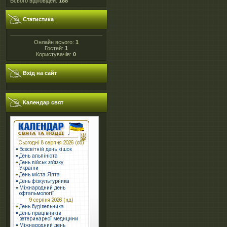
Всього відповідей:
188
Статистика
Онлайн всього:
1
Гостей:
1
Користувачів:
0
Вхід на сайт
Календар свят