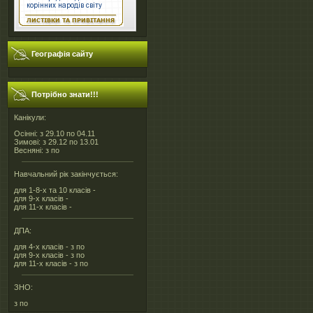
Географія сайту
Потрібно знати!!!
Канікули:
Осінні: з 29.10 по 04.11
Зимові: з 29.12 по 13.01
Весняні: з по
Навчальний рік закінчується:
для 1-8-х та 10 класів -
для 9-х класів -
для 11-х класів -
ДПА:
для 4-х класів - з по
для 9-х класів - з по
для 11-х класів - з по
ЗНО:
з по