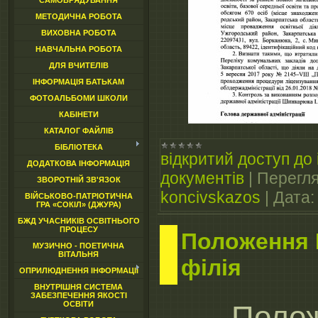
САМОВРЯДУВАННЯ
МЕТОДИЧНА РОБОТА
ВИХОВНА РОБОТА
НАВЧАЛЬНА РОБОТА
ДЛЯ ВЧИТЕЛІВ
ІНФОРМАЦІЯ БАТЬКАМ
ФОТОАЛЬБОМИ ШКОЛИ
КАБІНЕТИ
КАТАЛОГ ФАЙЛІВ
БІБЛІОТЕКА
відкритий доступ до 
ДОДАТКОВА ІНФОРМАЦІЯ
документів
|
Перегля
ЗВОРОТНІЙ ЗВ'ЯЗОК
koncivskazos
|
Дата:
ВІЙСЬКОВО-ПАТРІОТИЧНА
ГРА «СОКІЛ» (ДЖУРА)
БЖД УЧАСНИКІВ ОСВІТНЬОГО
ПРОЦЕСУ
Положення 
МУЗИЧНО - ПОЕТИЧНА
ВІТАЛЬНЯ
філія
ОПРИЛЮДНЕННЯ ІНФОРМАЦІЇ
ВНУТРІШНЯ СИСТЕМА
ЗАБЕЗПЕЧЕННЯ ЯКОСТІ
Поло
ОСВІТИ