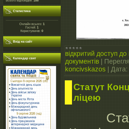
Всього відповідей:
188
Статистика
Онлайн всього:
1
Гостей:
1
Користувачів:
0
Вхід на сайт
відкритий доступ до 
Календар свят
документів
|
Перегля
koncivskazos
|
Дата:
Статут Конц
ліцею
Ста