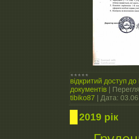
відкритий доступ до 
документів
|
Перегля
tibiko87
|
Дата:
03.06
2019 рік
Груден