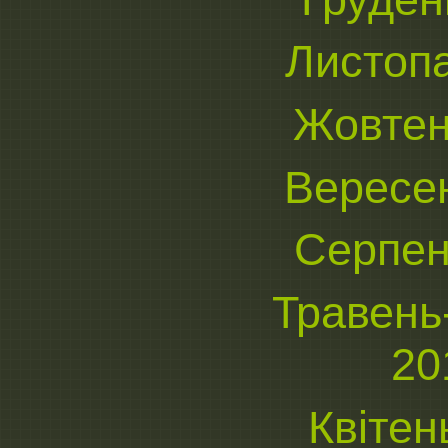
Листоп
Жовтен
Вересе
Серпен
Травень
20
Квітен