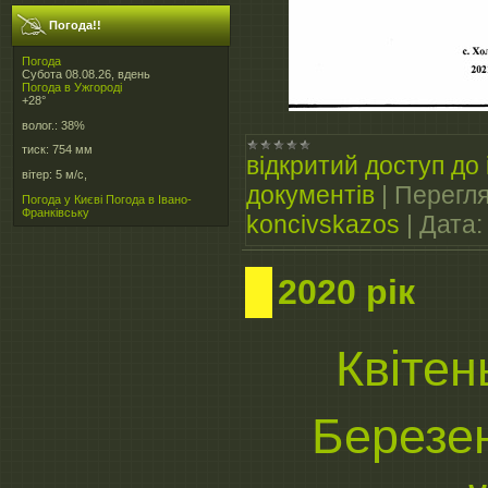
Погода!!
Погода
Субота 08.08.26, вдень
Погода в
Ужгороді
+28°
волог.:
38%
тиск:
754 мм
відкритий доступ до 
вітер:
5 м/с,
документів
|
Перегля
Погода у Києві
Погода в Івано-
Франківську
koncivskazos
|
Дата:
2020 рік
Квітен
Березе