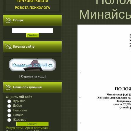
ГУРТКОВА РОБОТА
РОБОТА ПСИХОЛОГА
Минайсь
Пошук
Кнопка сайту
[
Отримати код:
]
Наше опитування
Оцініть мій сайт
Відмінно
Добре
Непогано
Погано
Жахливо
Результати
|
Архів опитувань