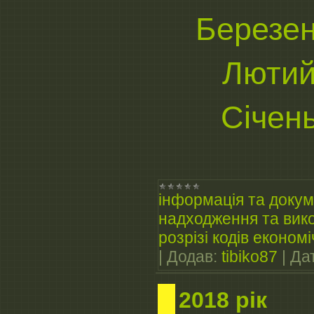
Березен
Лютий
Січен
інформація та докум
надходження та вико
розрізі кодів економі
|
Додав:
tibiko87
|
Да
2018 рік