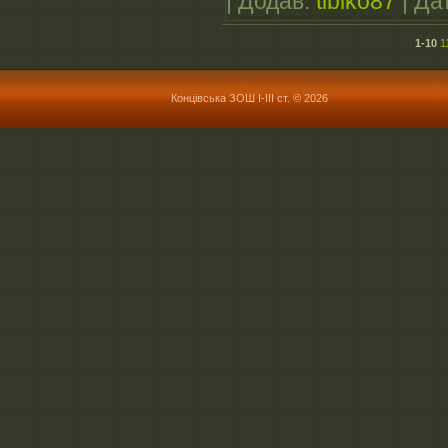
|
Додав:
tibiko87
|
Да
1-10
1
Концівська ЗОШ І-ІІІ ст. © 2026