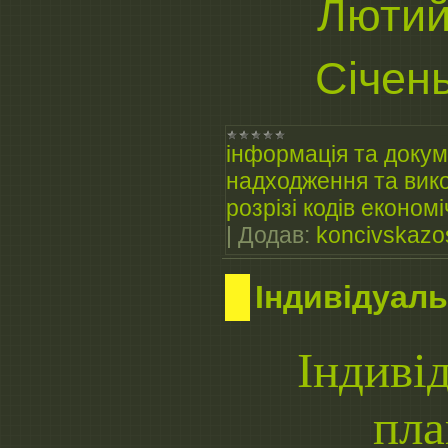
Лютий
Січен
інформація та докум
надходження та вико
розрізі кодів економі
|
Додав:
koncivskazo
Індивідуаль
Індиві
пл