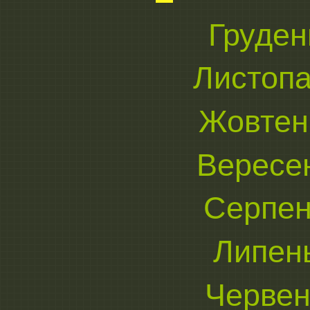
Груден
Листопа
Жовтен
Вересе
Серпен
Липен
Червен