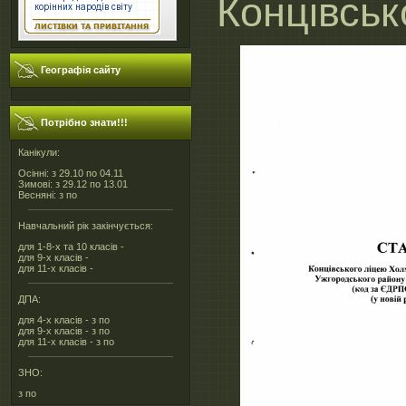
Концівськ
Географія сайту
Потрібно знати!!!
Канікули:
Осінні: з 29.10 по 04.11
Зимові: з 29.12 по 13.01
Весняні: з по
Навчальний рік закінчується:
для 1-8-х та 10 класів -
для 9-х класів -
для 11-х класів -
ДПА:
для 4-х класів - з по
для 9-х класів - з по
для 11-х класів - з по
ЗНО:
з по