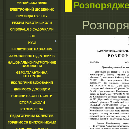
Розпорядж
МИНАЙСЬКА ФІЛІЯ
ЕЛЕКТРОННИЙ ЩОДЕННИК
ПРОТИДІЯ БУЛІНГУ
Розпор
РЕЖИМ РОБОТИ ШКОЛИ
СПІВПРАЦЯ З САДОЧКАМИ
ЗНО
НУШ
ІНКЛЮЗИВНЕ НАВЧАННЯ
ЗАМОВЛЕННЯ ПІДРУЧНИКІВ
НАЦІОНАЛЬНО-ПАТРІОТИЧНЕ
ВИХОВАННЯ
ЄВРОАТЛАНТИЧНА
ІНТЕГРАЦІЯ
ЕКОЛОГІЧНЕ ВИХОВАННЯ
ДІЛИМОСЯ ДОСВІДОМ
НОВИНИ В СФЕРІ ОСВІТИ
ІСТОРІЯ ШКОЛИ
ІСТОРІЯ СЕЛА
ПЕДАГОГІЧНИЙ КОЛЕКТИВ
ГОРДИМОСЯ ВИПУСКНИКАМИ