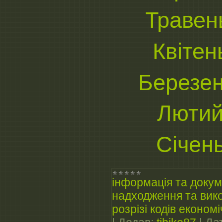
Травен
Квітен
Березен
Лютий
Січен
інформація та докум
надходження та вико
розрізі кодів економі