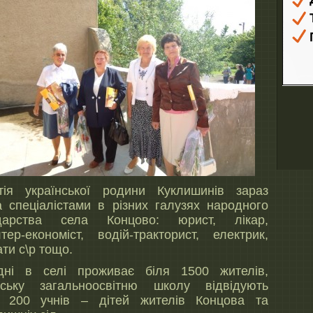
тія української родини Куклишинів зараз
а спеціалістами в різних галузях народного
одарства села Концово: юрист, лікар,
лтер-економіст, водій-тракторист, електрик,
ти с\р тощо.
дні в селі проживає біля 1500 жителів,
вську загальноосвітню школу відвідують
 200 учнів – дітей жителів Концова та