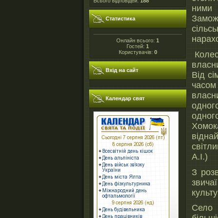
Всього відповідей:
188
ними 
Замо
Статистика
сіль
нарах
Онлайн всього:
1
Гостей:
1
Користувачів:
0
Колесо
власни
Вхід на сайт
Від сі
часом
власн
Календар свят
одног
одног
Хомока
відна
світл
А.І.)
З роз
звича
культу
Село 