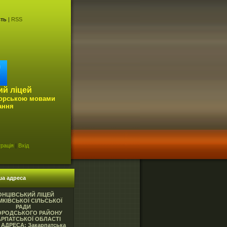
сть
|
RSS
ий ліцей
горською мовами
ання
рація
|
Вхід
ша адреса
ОНЦІВСЬКИЙ ЛІЦЕЙ
КІВСЬКОЇ СІЛЬСЬКОЇ
РАДИ
ОРОДСЬКОГО РАЙОНУ
АРПАТСЬКОЇ ОБЛАСТІ
АДРЕСА: Закарпатська