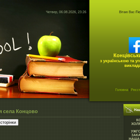
Четвер, 06.08.2026, 23:26
Вітаю Вас
Гі
Концівськ
з українською та у
виклад
Головна
|
Реєст
На
ія села Концово
К
сторінки
ХОЛМ
УЖГ
ЗАК
НАША 