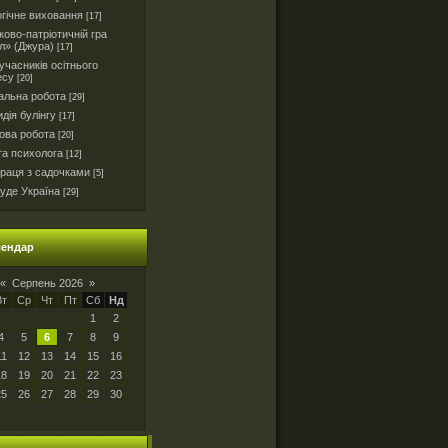
гічне виховання
[17]
ково-патріотичній гра
л» (Джура)
[17]
часників осітнього
есу
[20]
альна робота
[29]
дія булінгу
[17]
ова робота
[20]
та психолога
[12]
праця з садочками
[5]
уде Україна
[29]
лендар
«
Серпень 2026
»
Вт
Ср
Чт
Пт
Сб
Нд
1
2
4
5
6
7
8
9
11
12
13
14
15
16
18
19
20
21
22
23
25
26
27
28
29
30