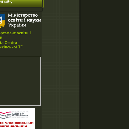
зі сайту
ртамент освіти і
ки
іл Освіти
ківської ТГ