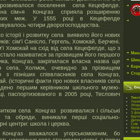
розвивалося поселення села Кецефелде.
жна сім»я Концгаз сприяла розширенню
ських меж. У 1555 році в Кецефелде
овувалось чотири дворогосподарства.
 історії і розвитку села виявило його нових
ків: сім’ї Санісло, Гергель, Хомокай, Берчені.
м’ї Хомокай на схід від села Кецефелде, що з
Мин
 стало називатися за прізвищем його першого
Шиш
ика, Концгаз, закріпилася власна назва ще
Кор
о села, Холмок, очевидно за прізвищем
Сто
о з пізніших співвласників села Концгаз,
й. (історичні факти про нових власників села
йдено першим керівником шкільного музею-
Енц
иці, паспортизованого в 2005 році, Теслович
Teкст
Украї
Літер
Украї
витком села Концгаз розвивалися і сільські
З фіз
ї та обряди, виникали перші соціально-
Круго
Дитя
рні центри: школа і церква.
Снів
Квітів
Лікар
Концгаз вважалося угорськомовним, бо