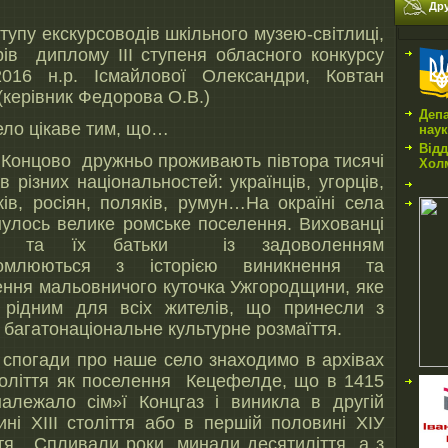
Дру
ступу екскурсоводів шкільного музею-світлиці,
рів диплому ІІІ ступеня обласного конкурсу
2016 н.р. Ісмайлової Олександри, Ковтан
(керівник Федорова О.В.)
Депа
ело цікаве тим, що…
нау
Відд
і Концово дружньо проживають півтора тисячі
Холм
в різних національностей: українців, угорців,
ків, росіян, поляків, румун…На окраїні села
нулось велике ромське поселення. Вихованці
и та їх батьки із задоволенням
йомлюються з історією виникнення та
ення мальовничого куточка Ужгородщини, яке
 рідним для всіх жителів, що принесли з
багатонаціональне культурне розмаїття.
 спогади про наше село знаходимо в архівах
толіття як поселення Кецефелде, що в 1415
належало сім»ї Концгаз і виникла в другій
ині ХІІІ століття або в першій половині ХІУ
ття. Спливали роки, минали десятиліття, а з