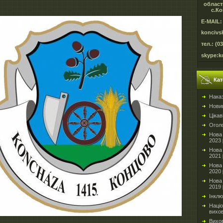
област
с.Ко
E-MAIL:
koncivs
тел.: (0
skype:k
Кат
Нака
Новин
Цікав
Огол
Нова 
2023
Нова 
2021
Нова 
2020
Нова 
2019
Інкл
Націо
вихо
Вихо