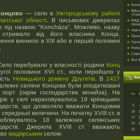
Еколо
Війсь
нцово
— село в
Ужгородському районі
«Сокі
патської області
. В письмових джерелах
БЖД у
проц
е під назвою "Koncháza". Можливо, назву
Навч
 отримало від його власника Конца.
Проти
ення виникло в XIII або в першій половині
Гуртк
.
Робо
Спів
Все б
 перебувало у власності родини
Конц
угої половини XVI ст., коли перейшло у
ість
Невицького домену
Другетів
. В
1427
Ка
залежні селяни Концова були оподатковані
 порт (окрім господарства кенийза). На
Пн
рік у селі нараховувалось 19 кріпацьких
дарств, що дозволяло вважати Концовим
3
10
 середньої величини. На початку XVIII ст. в
17
 облікувалось 18 залежних селянських
24
одарств. Джерела XVIII ст. вважають
31
ово
мадярським
селом.