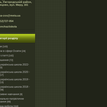
ь, Ужгородський район,
нцово, вул. Миру, 161
ka-zos@meta.ua
312)727-054
onchaziiskola
егорії розділу
зи
[143]
и в сфері Освіти
[24]
і статті
[142]
ошення
[72]
українська школа 2022-
[0]
українська школа 2020 -
[17]
українська школа 2019 -
[13]
українська школа 2018 -
[58]
юзивне навчання
[8]
нально-патріотичне
вання
[69]
вна робота
[316]