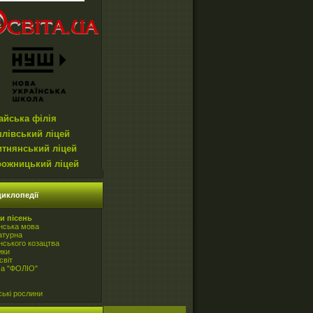
айська філія
лівський ліцей
итнянський ліцей
рожницький ліцей
иклопедії
и пісень
нська мова
атурна
нського козацтва
ики
світ
ча "ФОЛІО"
ські рослини