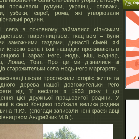
сть населення села становили угорці, а поруч
Офі
и проживали румуни, українці, словаки,
ни, узбеки, євреї, рома, які утворювали
іональні родини.
і села в основному займалися сільським
дарством, тваринництвом, ткацтвом – були
ми заможними газдами. Династії сімей, які
ли історію села і їхні нащадки проживають в
Концово і зараз: Рего, Нодь, Кіш, Боднар,
, Ловас, Товт. Про це ми дізналися зі
дів старожительки села Нодь-Рего Маргарети.
раєзнавці школи простежили історію життя та
ідного дерева нашої довгожительки Рего
рети від її весілля з 1953 року і до
дення цієї дружньої працьовитої родини. У
році в село Концово приїхала велика родина
шина П.Ю. (спогади записали юні краєзнавці
рівництвом Андрейчик М.В.).