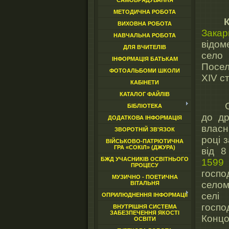
САМОВРЯДУВАННЯ
МЕТОДИЧНА РОБОТА
Ко
ВИХОВНА РОБОТА
Закар
НАВЧАЛЬНА РОБОТА
відом
ДЛЯ ВЧИТЕЛІВ
село
ІНФОРМАЦІЯ БАТЬКАМ
Посел
ФОТОАЛЬБОМИ ШКОЛИ
XIV ст
КАБІНЕТИ
КАТАЛОГ ФАЙЛІВ
Село
БІБЛІОТЕКА
до др
ДОДАТКОВА ІНФОРМАЦІЯ
власн
ЗВОРОТНІЙ ЗВ'ЯЗОК
році 
ВІЙСЬКОВО-ПАТРІОТИЧНА
ГРА «СОКІЛ» (ДЖУРА)
від 8
БЖД УЧАСНИКІВ ОСВІТНЬОГО
1599
ПРОЦЕСУ
госпо
МУЗИЧНО - ПОЕТИЧНА
селом
ВІТАЛЬНЯ
селі
ОПРИЛЮДНЕННЯ ІНФОРМАЦІЇ
госп
ВНУТРІШНЯ СИСТЕМА
ЗАБЕЗПЕЧЕННЯ ЯКОСТІ
Конц
ОСВІТИ