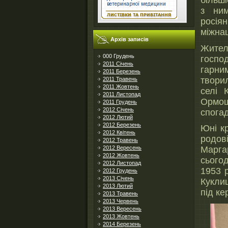
більші
з ним
росія
міжнац
Архів записів
Жител
000 Грудень
госпо
2011 Січень
гарни
2011 Березень
твори
2011 Травень
2011 Жовтень
селі 
2011 Листопад
Ормош
2011 Грудень
2012 Січень
спога
2012 Лютий
2012 Березень
Юні к
2012 Квітень
родов
2012 Травень
2012 Вересень
Марга
2012 Жовтень
сього
2012 Листопад
1953 
2012 Грудень
2013 Січень
Кукли
2013 Лютий
під ке
2013 Травень
2013 Червень
2013 Вересень
2013 Жовтень
2014 Березень