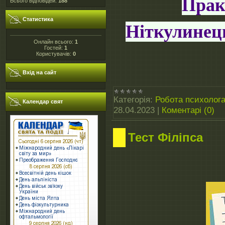
Прак
Всього відповідей:
188
Статистика
Ніткулинец
Онлайн всього:
1
Гостей:
1
Користувачів:
0
Вхід на сайт
Категорія:
Робота психолог
Календар свят
28.04.2023
|
Коментарі (0)
Тест Філіпса