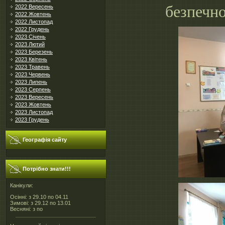
безпечно
2022 Вересень
2022 Жовтень
2022 Листопад
2022 Грудень
2023 Січень
2023 Лютий
2023 Березень
2023 Квітень
2023 Травень
2023 Червень
2023 Липень
2023 Серпень
2023 Вересень
2023 Жовтень
2023 Листопад
2023 Грудень
Географія сайту
Потрібно знати!!!
Канікули:
Осінні: з 29.10 по 04.11
Зимові: з 29.12 по 13.01
Весняні: з по