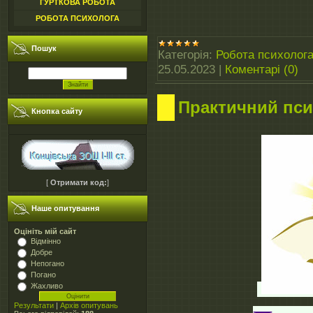
ГУРТКОВА РОБОТА
РОБОТА ПСИХОЛОГА
Пошук
Категорія:
Робота психолог
25.05.2023
|
Коментарі (0)
Практичний пси
Кнопка сайту
[
Отримати код:
]
Наше опитування
Оцініть мій сайт
Відмінно
Добре
Непогано
Погано
Жахливо
Результати
|
Архів опитувань