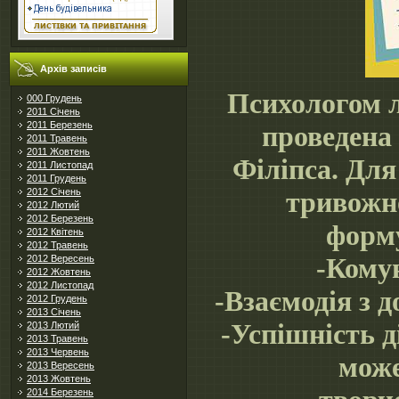
Архів записів
Психологом л
000 Грудень
2011 Січень
2011 Березень
проведена 
2011 Травень
2011 Жовтень
Філіпса. Для
2011 Листопад
2011 Грудень
тривожно
2012 Січень
2012 Лютий
2012 Березень
форму
2012 Квітень
2012 Травень
-Комун
2012 Вересень
2012 Жовтень
2012 Листопад
-Взаємодія з
2012 Грудень
2013 Січень
-Успішність д
2013 Лютий
2013 Травень
2013 Червень
може
2013 Вересень
2013 Жовтень
2014 Березень