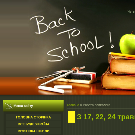
Четв
Головна
»
Робота психолога
Меню сайту
З 17, 22, 24 тр
ГОЛОВНА СТОРІНКА
ВСЕ БУДЕ УКРАЇНА
ВІЗИТІВКА ШКОЛИ