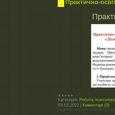
Практично-осві
Практ
Категорія:
Робота психолог
03.02.2022
|
Коментарі (0)