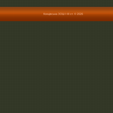
Концівська ЗОШ І-ІІІ ст. © 2026