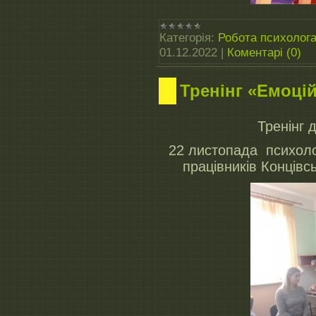
Категорія:
Робота психолог
01.12.2022
|
Коментарі (0)
Тренінг «Емоці
Тренінг 
22 листопада психоло
працівників Концівс