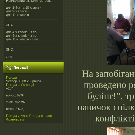
Навчальний рік закінчується:
для 1-8-х та 10 класів -
для 9-х класів -
для 11-х класів -
ДПА:
для 4-х класів - з по
для 9-х класів - з по
для 11-х класів - з по
ЗНО:
з по
Погода!!
На запобіган
Погода
Четвер 06.08.26, ранок
проведено р
Погода в
Ужгороді
+23°
булінг!”, т
волог.:
67%
тиск:
752 мм
навичок спіл
вітер:
2 м/с,
конфлікті
Погода у Києві
Погода в Івано-
Франківську