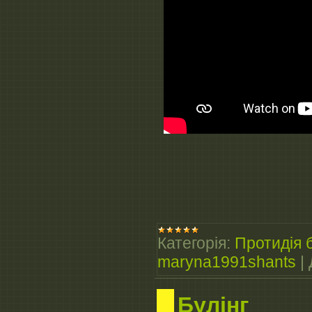
Категорія:
Протидія б
maryna1991shants
|
Булінг