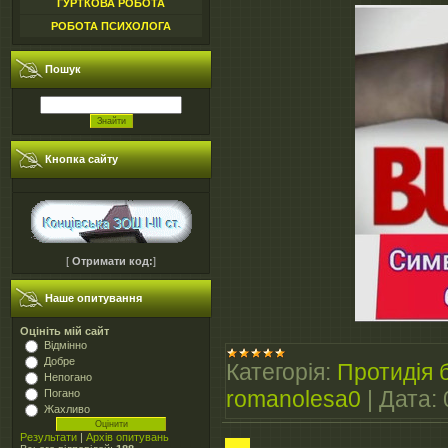
ГУРТКОВА РОБОТА
РОБОТА ПСИХОЛОГА
Пошук
Кнопка сайту
[
Отримати код:
]
Наше опитування
Оцініть мій сайт
Відмінно
Добре
Категорія:
Протидія б
Непогано
romanolesa0
|
Дата:
Погано
Жахливо
Результати
|
Архів опитувань