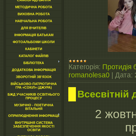
САМОВРЯДУВАННЯ
МЕТОДИЧНА РОБОТА
ВИХОВНА РОБОТА
НАВЧАЛЬНА РОБОТА
ДЛЯ ВЧИТЕЛІВ
ІНФОРМАЦІЯ БАТЬКАМ
ФОТОАЛЬБОМИ ШКОЛИ
КАБІНЕТИ
КАТАЛОГ ФАЙЛІВ
БІБЛІОТЕКА
Категорія:
Протидія б
ДОДАТКОВА ІНФОРМАЦІЯ
romanolesa0
|
Дата:
ЗВОРОТНІЙ ЗВ'ЯЗОК
ВІЙСЬКОВО-ПАТРІОТИЧНА
ГРА «СОКІЛ» (ДЖУРА)
Всесвітній 
БЖД УЧАСНИКІВ ОСВІТНЬОГО
ПРОЦЕСУ
МУЗИЧНО - ПОЕТИЧНА
ВІТАЛЬНЯ
2 жовтн
ОПРИЛЮДНЕННЯ ІНФОРМАЦІЇ
ВНУТРІШНЯ СИСТЕМА
пр
ЗАБЕЗПЕЧЕННЯ ЯКОСТІ
ОСВІТИ