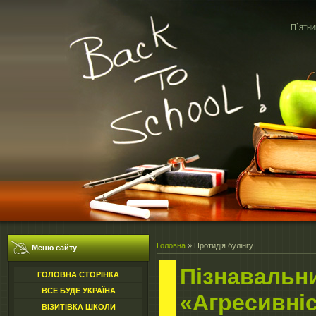
П`ятни
Головна
»
Протидія булінгу
Меню сайту
Пізнавальни
ГОЛОВНА СТОРІНКА
ВСЕ БУДЕ УКРАЇНА
«Агресивніс
ВІЗИТІВКА ШКОЛИ