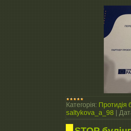
Категорія:
Протидія б
saltykova_a_98
|
Дат
STOP булінг