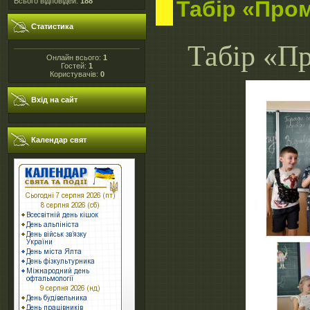
Табір «Пром
Всього відповідей:
188
Статистика
Табір «Пр
Онлайн всього:
1
Гостей:
1
Користувачів:
0
Вхід на сайт
Календар свят