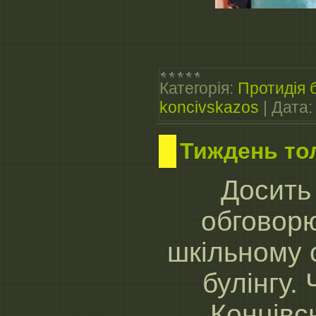
Категорія:
Протидія б
koncivskazos
|
Дата:
Тиждень то
Досить
обговор
шкільному 
булінгу.
Концівс