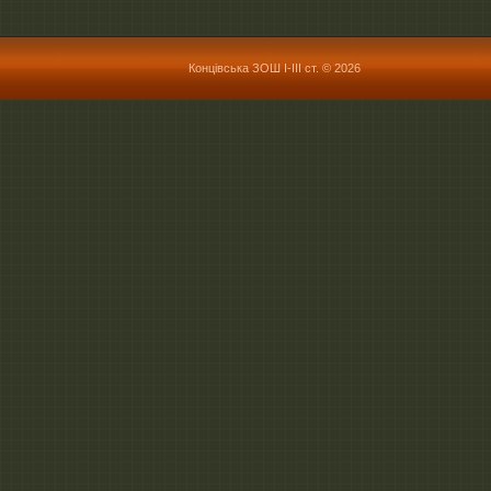
Концівська ЗОШ І-ІІІ ст. © 2026