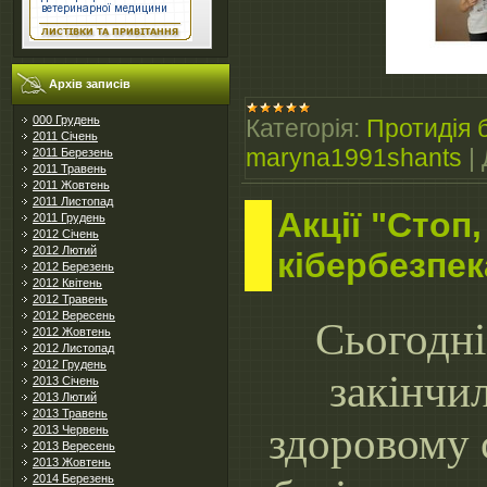
Архів записів
000 Грудень
Категорія:
Протидія б
2011 Січень
maryna1991shants
|
2011 Березень
2011 Травень
2011 Жовтень
2011 Листопад
Акції "Стоп,
2011 Грудень
2012 Січень
2012 Лютий
кібербезпек
2012 Березень
2012 Квітень
2012 Травень
2012 Вересень
Сьогодні
2012 Жовтень
2012 Листопад
2012 Грудень
закінчи
2013 Січень
2013 Лютий
2013 Травень
здоровому 
2013 Червень
2013 Вересень
2013 Жовтень
2014 Березень