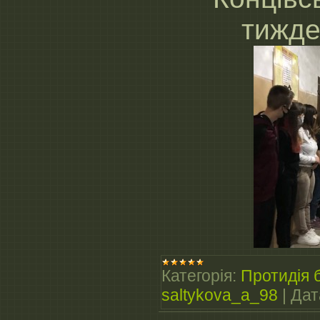
тижде
Категорія:
Протидія б
saltykova_a_98
|
Дат