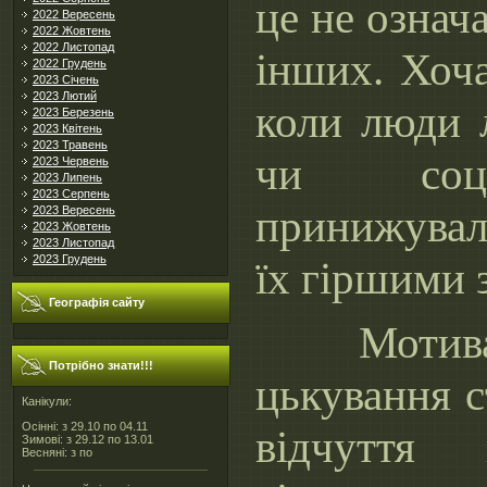
це не означ
2022 Вересень
2022 Жовтень
2022 Листопад
інших. Хоча
2022 Грудень
2023 Січень
2023 Лютий
коли люди 
2023 Березень
2023 Квітень
2023 Травень
чи соці
2023 Червень
2023 Липень
2023 Серпень
принижувал
2023 Вересень
2023 Жовтень
2023 Листопад
2023 Грудень
їх гіршими з
Географія сайту
Мотиваці
Потрібно знати!!!
цькування с
Канікули:
Осінні: з 29.10 по 04.11
відчуття 
Зимові: з 29.12 по 13.01
Весняні: з по