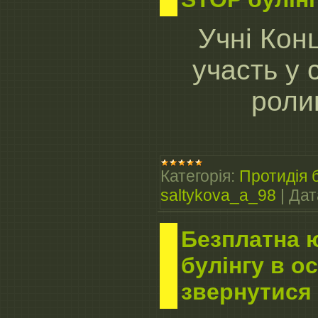
Учні Кон
участь у 
роли
Категорія:
Протидія б
saltykova_a_98
|
Дат
Безплатна 
булінгу в ос
звернутися