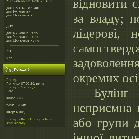
відновити с
Навчальний рік закінчується:
для 1-8-х та 10 класів -
для 9-х класів -
за владу; 
для 11-х класів -
ДПА:
лідерові, н
для 4-х класів - з по
для 9-х класів - з по
для 11-х класів - з по
самостве
ЗНО:
задоволен
з по
Погода!!
окремих осі
Погода
П'ятниця 07.08.26, вечір
Погода в
Ужгороді
Булінг – 
+26°
волог.:
66%
неприємна 
тиск:
751 мм
вітер:
4 м/с,
або групи 
Погода у Києві
Погода в Івано-
Франківську
іншої дити