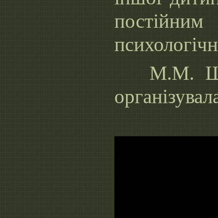
постій
психологіч
М.М. Шан
організувал