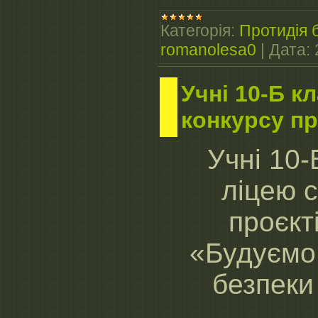
Категорія:
Протидія б
romanolesa0
|
Дата:
Учні 10-Б 
конкурсу п
Учні 10-
ліцею 
проєкт
«Будуємо 
безпеки