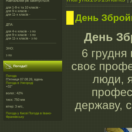
Навчальний рік закінчується:
для 1-8-х та 10 класів -
для 9-х класів -
День Зброй
для 11-х класів -
ДПА:
для 4-х класів - з по
День Зб
для 9-х класів - з по
для 11-х класів - з по
ЗНО:
6 грудня 
з по
своє профе
Погода!!
люди, 
Погода
П'ятниця 07.08.26, вдень
Погода в
Ужгороді
+32°
профес
волог.:
42%
тиск:
750 мм
державу, с
вітер:
3 м/с,
Погода у Києві
Погода в Івано-
Франківську