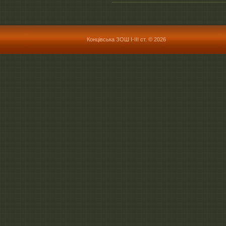
Концівська ЗОШ І-ІІІ ст. © 2026