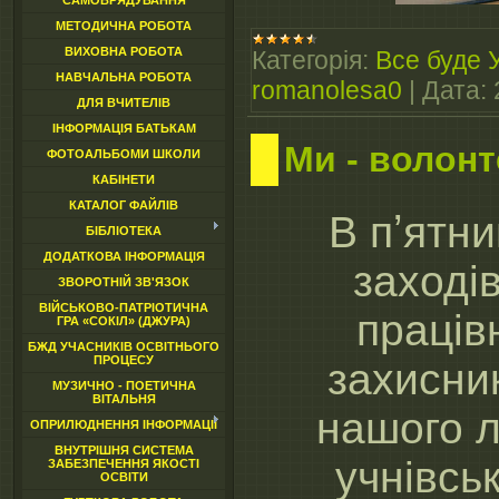
САМОВРЯДУВАННЯ
МЕТОДИЧНА РОБОТА
ВИХОВНА РОБОТА
Категорія:
Все буде 
НАВЧАЛЬНА РОБОТА
romanolesa0
|
Дата:
ДЛЯ ВЧИТЕЛІВ
ІНФОРМАЦІЯ БАТЬКАМ
Ми - волон
ФОТОАЛЬБОМИ ШКОЛИ
КАБІНЕТИ
КАТАЛОГ ФАЙЛІВ
В пʼятн
БІБЛІОТЕКА
ДОДАТКОВА ІНФОРМАЦІЯ
заході
ЗВОРОТНІЙ ЗВ'ЯЗОК
ВІЙСЬКОВО-ПАТРІОТИЧНА
праців
ГРА «СОКІЛ» (ДЖУРА)
БЖД УЧАСНИКІВ ОСВІТНЬОГО
ПРОЦЕСУ
захисник
МУЗИЧНО - ПОЕТИЧНА
ВІТАЛЬНЯ
нашого л
ОПРИЛЮДНЕННЯ ІНФОРМАЦІЇ
ВНУТРІШНЯ СИСТЕМА
учнівськ
ЗАБЕЗПЕЧЕННЯ ЯКОСТІ
ОСВІТИ