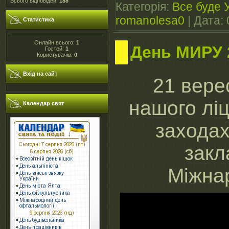
Всього відповідей:
188
Категорія:
Все буде 
romanolesa0
|
Дата:
Статистика
Онлайн всього:
1
День МИРУ 
Гостей:
1
Користувачів:
0
Вхід на сайт
21 вере
нашого ліц
Календар свят
заходах
закл
Міжна