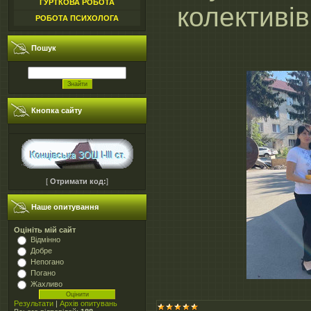
ГУРТКОВА РОБОТА
колективів
РОБОТА ПСИХОЛОГА
Пошук
Кнопка сайту
[
Отримати код:
]
Наше опитування
Оцініть мій сайт
Відмінно
Добре
Непогано
Погано
Жахливо
Результати
|
Архів опитувань