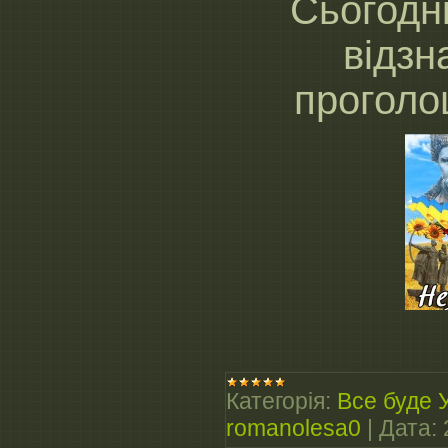
Сьогодні
відзн
проголо
Категорія:
Все буде 
romanolesa0
|
Дата: