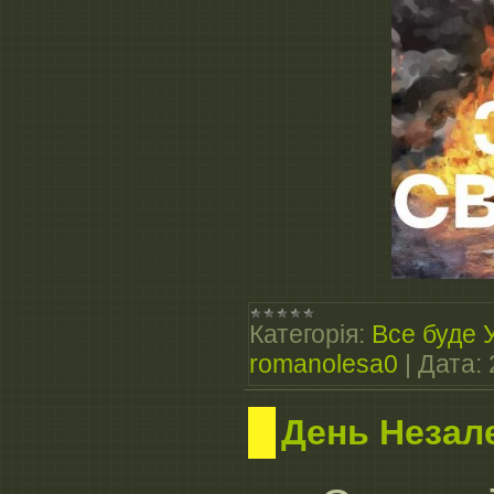
Категорія:
Все буде 
romanolesa0
|
Дата:
День Незале