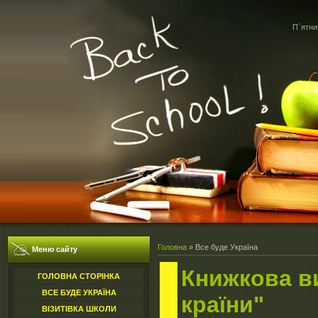
П`ятни
Головна
»
Все буде Україна
Меню сайту
Книжкова в
ГОЛОВНА СТОРІНКА
ВСЕ БУДЕ УКРАЇНА
країни"
ВІЗИТІВКА ШКОЛИ