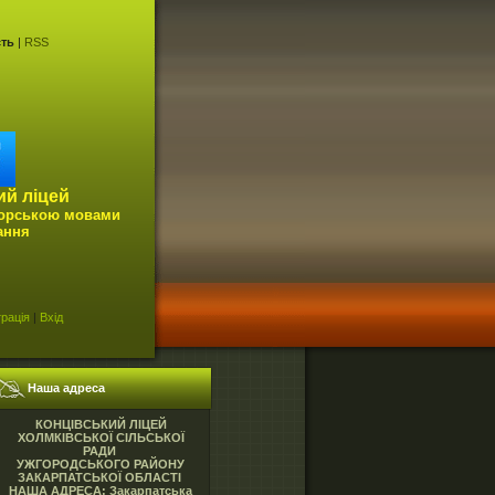
сть
|
RSS
ий ліцей
горською мовами
ання
рація
|
Вхід
Наша адреса
КОНЦІВСЬКИЙ ЛІЦЕЙ
ХОЛМКІВСЬКОЇ СІЛЬСЬКОЇ
РАДИ
УЖГОРОДСЬКОГО РАЙОНУ
ЗАКАРПАТСЬКОЇ ОБЛАСТІ
НАША АДРЕСА: Закарпатська