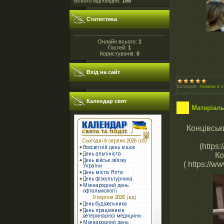
Всього відповідей:
188
Статистика
Онлайн всього:
1
Гостей:
1
Користувачів:
0
Вхід на сайт
Категорія:
Новини в с
Календар свят
Матеріал
Концівськ
(https:
Ко
( https://