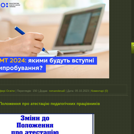
фері Освіти
|
Переглядів:
150
|
Додав:
romanolesa0
|
Дата:
05.10.2023
|
Коментарі (0)
Положення про атестацію педагогічних працівників