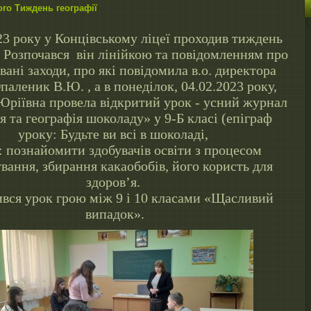
ого Тиждень географії
23 року у Концівському ліцеї проходив тиждень
. Розпочався він лінійкою та повідомленням про
вані заходи, про які повідомила в.о. директора
паленик В.Ю. , а в понеділок, 04.02.2023 року,
Юріївна провела відкритий урок - усний журнал
я та географія шоколаду» у 9-Б класі (епіграф
уроку: Будьте ви всі в шоколаді,
 познайомити здобувачів освіти з процесом
вання, збирання какаобобів, його користь для
здоров’я.
ився урок грою між 9 і 10 класами «Щасливий
випадок».