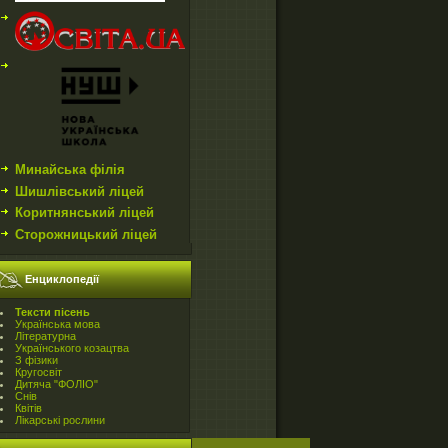
Минайська філія
Шишлівський ліцей
Коритнянський ліцей
Сторожницький ліцей
Енциклопедії
Teксти пісень
Українська мова
Літературна
Українського козацтва
З фізики
Кругосвіт
Дитяча "ФОЛІО"
Снів
Квітів
Лікарські рослини