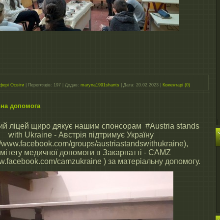
фері Освіти
|
Переглядів:
197
|
Додав:
maryna1991shants
|
Дата:
20.02.2023
|
Коментарі (0)
ьна допомога
ий ліцей щиро дякує нашим спонсорам #Austria stands
with Ukraine - Австрія підтримує Україну
//www.facebook.com/groups/austriastandswithukraine),
мітету медичної допомоги в Закарпатті - CAMZ
www.facebook.com/camzukraine ) за матеріальну допомогу.