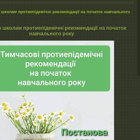
школам протиепідемічні рекомендації на початок навчального
 школам протиепідемічні рекомендації на початок
навчального року