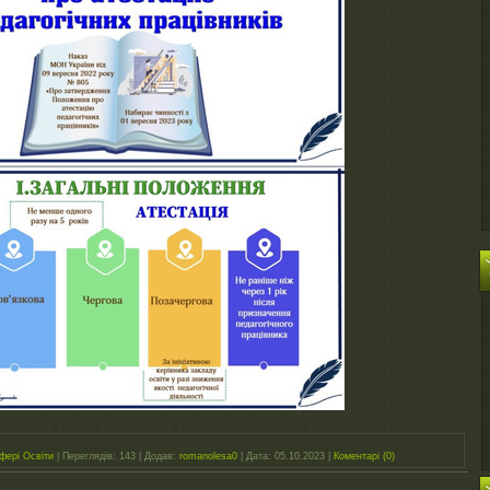
фері Освіти
|
Переглядів:
143
|
Додав:
romanolesa0
|
Дата:
05.10.2023
|
Коментарі (0)