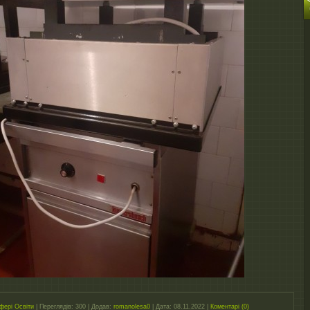
фері Освіти
|
Переглядів:
300
|
Додав:
romanolesa0
|
Дата:
08.11.2022
|
Коментарі (0)