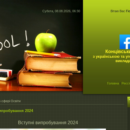
Субота, 08.08.2026, 06:30
Вітаю Вас
Гі
Концівськ
з українською та у
виклад
Головна
|
Реєст
 сфері Освіти
ипробування 2024
Вступні випробування 2024