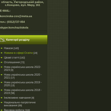
область, Ужгородський район,
с.Концово, вул. Миру, 161
E-MAIL:
koncivska-zos@meta.ua
тел.: (0312)727-054
skype:konchaziiskola
Категорії розділу
Накази
[143]
Новини в сфері Освіти
[24]
Цікаві статті
[142]
Оголошення
[72]
Нова українська школа 2022-
2023
[0]
Нова українська школа 2020 -
2021
[17]
Нова українська школа 2019 -
2020
[13]
Нова українська школа 2018 -
2019
[58]
Інклюзивне навчання
[8]
Національно-патріотичне
виховання
[69]
Виховна робота
[316]