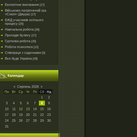
Екологічне виховання
[17]
Військово-патріотичній гра
«Сокіл» (Джура)
[17]
БЖД учасників осітнього
процесу
[20]
Навчальна робота
[29]
Протидія булінгу
[17]
Гурткова робота
[20]
Робота психолога
[12]
Співпраця з садочками
[5]
Все буде Україна
[29]
Календар
«
Серпень 2026
»
Пн
Вт
Ср
Чт
Пт
Сб
Нд
1
2
3
4
5
6
7
8
9
10
11
12
13
14
15
16
17
18
19
20
21
22
23
24
25
26
27
28
29
30
31