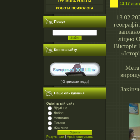
ГУРТКОВА РОБОТА
13-17 лют
РОБОТА ПСИХОЛОГА
13.02.20
Пошук
географії
заплано
ліцею О
Вікторія 
Кнопка сайту
«Історі
Мета:
вирощу
[
Отримати код:
]
Закінч
Наше опитування
Оцініть мій сайт
Відмінно
Добре
Непогано
Погано
Жахливо
Результати
|
Архів опитувань