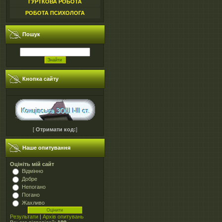
ГУРТКОВА РОБОТА
РОБОТА ПСИХОЛОГА
Пошук
Кнопка сайту
[
Отримати код:
]
Наше опитування
Оцініть мій сайт
Відмінно
Добре
Непогано
Погано
Жахливо
Результати
|
Архів опитувань