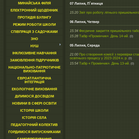
МИНАЙСЬКА ФІЛІЯ
07 Липня, П`ятниця
ЕЛЕКТРОННИЙ ЩОДЕННИК
15:20
Звіт про роботу літнього пришкільног
ПРОТИДІЯ БУЛІНГУ
06 Липня, Четвер
РЕЖИМ РОБОТИ ШКОЛИ
15:34
Феєричне закриття пришкільного таб
СПІВПРАЦЯ З САДОЧКАМИ
15:28
Табір «Промінчик». День 14-ий.
(0)
ЗНО
05 Липня, Середа
НУШ
ІНКЛЮЗИВНЕ НАВЧАННЯ
21:00
Про створення комісії з перевірки ста
освітнього процесу у 2023-2024 н. р.
(0)
ЗАМОВЛЕННЯ ПІДРУЧНИКІВ
15:54
Табір « Промінчик». День 13-ий.
(0)
НАЦІОНАЛЬНО-ПАТРІОТИЧНЕ
ВИХОВАННЯ
ЄВРОАТЛАНТИЧНА
ІНТЕГРАЦІЯ
ЕКОЛОГІЧНЕ ВИХОВАННЯ
ДІЛИМОСЯ ДОСВІДОМ
НОВИНИ В СФЕРІ ОСВІТИ
ІСТОРІЯ ШКОЛИ
ІСТОРІЯ СЕЛА
ПЕДАГОГІЧНИЙ КОЛЕКТИВ
ГОРДИМОСЯ ВИПУСКНИКАМИ