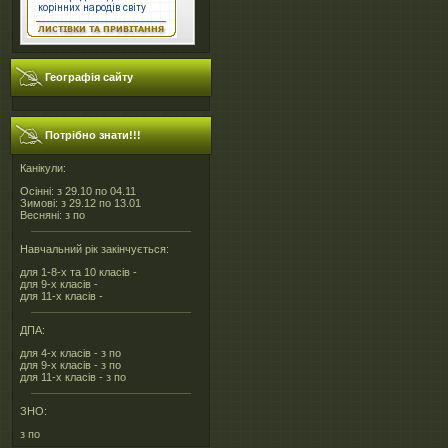
Географія сайту
Потрібно знати!!!
Канікули:
Осінні: з 29.10 по 04.11
Зимові: з 29.12 по 13.01
Весняні: з по
Навчальний рік закінчується:
для 1-8-х та 10 класів -
для 9-х класів -
для 11-х класів -
ДПА:
для 4-х класів - з по
для 9-х класів - з по
для 11-х класів - з по
ЗНО:
з по