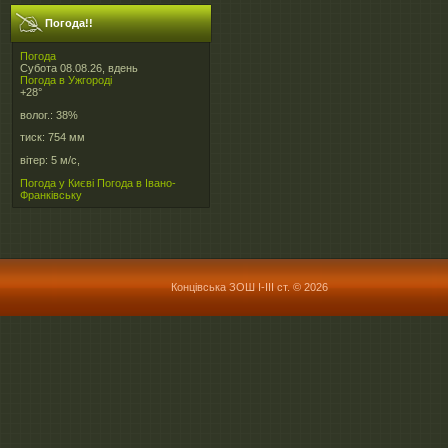
Погода!!
Погода
Субота 08.08.26, вдень
Погода в
Ужгороді
+28°
волог.:
38%
тиск:
754 мм
вітер:
5 м/с,
Погода у Києві
Погода в Івано-
Франківську
Концівська ЗОШ І-ІІІ ст. © 2026