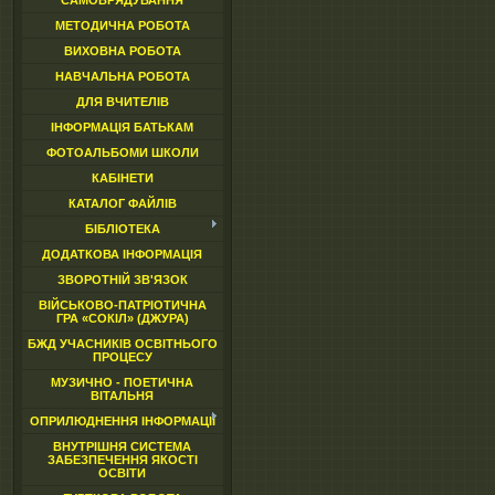
САМОВРЯДУВАННЯ
МЕТОДИЧНА РОБОТА
ВИХОВНА РОБОТА
НАВЧАЛЬНА РОБОТА
ДЛЯ ВЧИТЕЛІВ
ІНФОРМАЦІЯ БАТЬКАМ
ФОТОАЛЬБОМИ ШКОЛИ
КАБІНЕТИ
КАТАЛОГ ФАЙЛІВ
БІБЛІОТЕКА
ДОДАТКОВА ІНФОРМАЦІЯ
ЗВОРОТНІЙ ЗВ'ЯЗОК
ВІЙСЬКОВО-ПАТРІОТИЧНА
ГРА «СОКІЛ» (ДЖУРА)
БЖД УЧАСНИКІВ ОСВІТНЬОГО
ПРОЦЕСУ
МУЗИЧНО - ПОЕТИЧНА
ВІТАЛЬНЯ
ОПРИЛЮДНЕННЯ ІНФОРМАЦІЇ
ВНУТРІШНЯ СИСТЕМА
ЗАБЕЗПЕЧЕННЯ ЯКОСТІ
ОСВІТИ