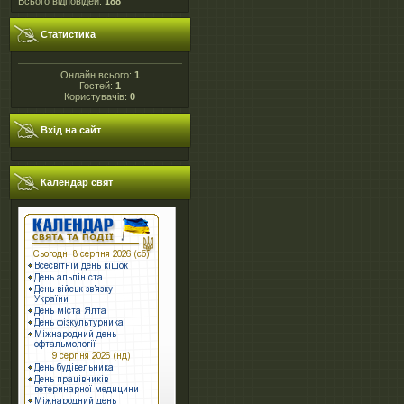
Всього відповідей:
188
Статистика
Онлайн всього:
1
Гостей:
1
Користувачів:
0
Вхід на сайт
Календар свят