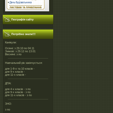
Географія сайту
Потрібно знати!!!
Канікули:
Осінні: з 29.10 по 04.11
Зимові: з 29.12 по 13.01
Весняні: з по
Навчальний рік закінчується:
для 1-8-х та 10 класів -
для 9-х класів -
для 11-х класів -
ДПА:
для 4-х класів - з по
для 9-х класів - з по
для 11-х класів - з по
ЗНО:
з по