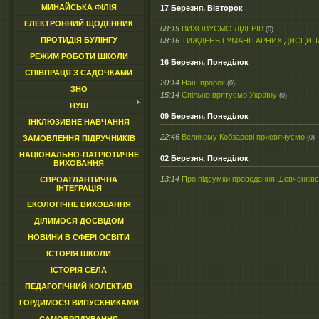
МИНАЙСЬКА ФІЛІЯ
17 Березня, Вівторок
ЕЛЕКТРОННИЙ ЩОДЕННИК
08:19
ВИХОВУЄМО ЛІДЕРІВ
(0)
ПРОТИДІЯ БУЛІНГУ
08:16
ТИЖДЕНЬ ГУМАНІТАРНИХ ДИСЦИП
РЕЖИМ РОБОТИ ШКОЛИ
16 Березня, Понеділок
СПІВПРАЦЯ З САДОЧКАМИ
20:14
Наш пророк
(0)
ЗНО
15:14
Спільно врятуємо Україну
(0)
НУШ
09 Березня, Понеділок
ІНКЛЮЗИВНЕ НАВЧАННЯ
22:46
Великому Кобзареві присвячуємо
(0)
ЗАМОВЛЕННЯ ПІДРУЧНИКІВ
НАЦІОНАЛЬНО-ПАТРІОТИЧНЕ
02 Березня, Понеділок
ВИХОВАННЯ
13:14
Про підсумки проведення Шевченківсь
ЄВРОАТЛАНТИЧНА
ІНТЕГРАЦІЯ
ЕКОЛОГІЧНЕ ВИХОВАННЯ
ДІЛИМОСЯ ДОСВІДОМ
НОВИНИ В СФЕРІ ОСВІТИ
ІСТОРІЯ ШКОЛИ
ІСТОРІЯ СЕЛА
ПЕДАГОГІЧНИЙ КОЛЕКТИВ
ГОРДИМОСЯ ВИПУСКНИКАМИ