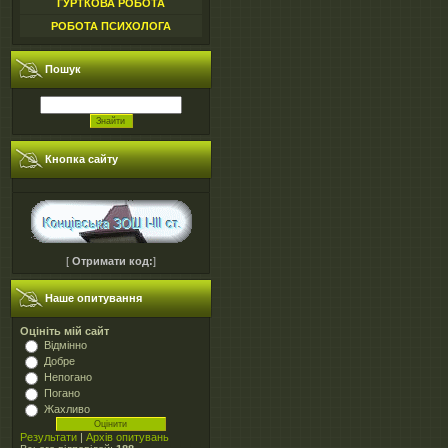
ГУРТКОВА РОБОТА
РОБОТА ПСИХОЛОГА
Пошук
Кнопка сайту
[
Отримати код:
]
Наше опитування
Оцініть мій сайт
Відмінно
Добре
Непогано
Погано
Жахливо
Результати
|
Архів опитувань