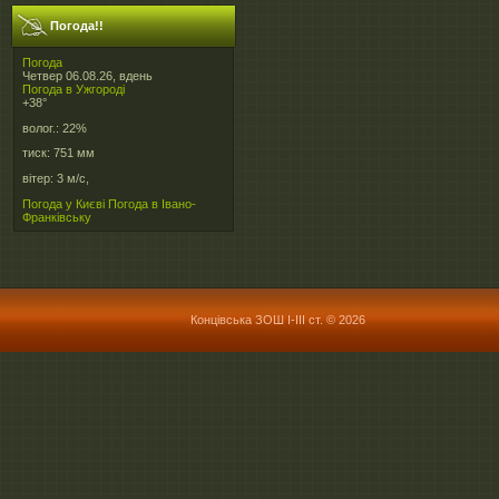
Погода!!
Погода
Четвер 06.08.26, вдень
Погода в
Ужгороді
+38°
волог.:
22%
тиск:
751 мм
вітер:
3 м/с,
Погода у Києві
Погода в Івано-
Франківську
Концівська ЗОШ І-ІІІ ст. © 2026