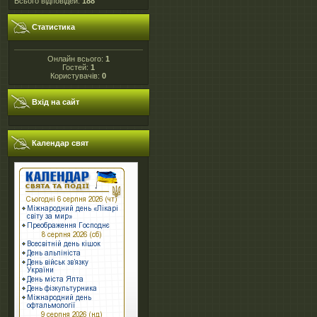
Всього відповідей:
188
Статистика
Онлайн всього:
1
Гостей:
1
Користувачів:
0
Вхід на сайт
Календар свят