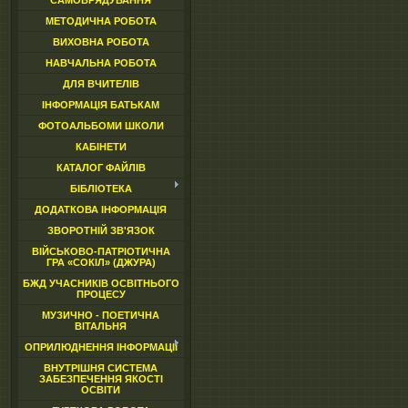
САМОВРЯДУВАННЯ
МЕТОДИЧНА РОБОТА
ВИХОВНА РОБОТА
НАВЧАЛЬНА РОБОТА
ДЛЯ ВЧИТЕЛІВ
ІНФОРМАЦІЯ БАТЬКАМ
ФОТОАЛЬБОМИ ШКОЛИ
КАБІНЕТИ
КАТАЛОГ ФАЙЛІВ
БІБЛІОТЕКА
ДОДАТКОВА ІНФОРМАЦІЯ
ЗВОРОТНІЙ ЗВ'ЯЗОК
ВІЙСЬКОВО-ПАТРІОТИЧНА
ГРА «СОКІЛ» (ДЖУРА)
БЖД УЧАСНИКІВ ОСВІТНЬОГО
ПРОЦЕСУ
МУЗИЧНО - ПОЕТИЧНА
ВІТАЛЬНЯ
ОПРИЛЮДНЕННЯ ІНФОРМАЦІЇ
ВНУТРІШНЯ СИСТЕМА
ЗАБЕЗПЕЧЕННЯ ЯКОСТІ
ОСВІТИ