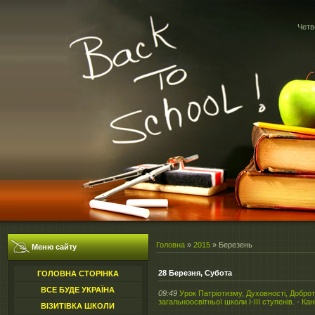
Четв
Головна
»
2015
»
Березень
Меню сайту
28 Березня, Субота
ГОЛОВНА СТОРІНКА
ВСЕ БУДЕ УКРАЇНА
09:49
Урок Патріотизму, Духовності, Добро
загальноосвітньої школи І-ІІІ ступенів. - Кані
ВІЗИТІВКА ШКОЛИ