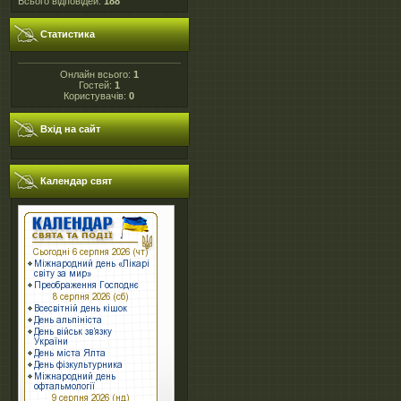
Всього відповідей:
188
Статистика
Онлайн всього:
1
Гостей:
1
Користувачів:
0
Вхід на сайт
Календар свят