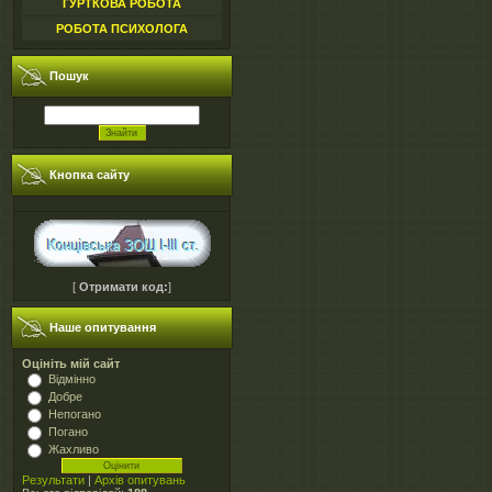
ГУРТКОВА РОБОТА
РОБОТА ПСИХОЛОГА
Пошук
Кнопка сайту
[
Отримати код:
]
Наше опитування
Оцініть мій сайт
Відмінно
Добре
Непогано
Погано
Жахливо
Результати
|
Архів опитувань