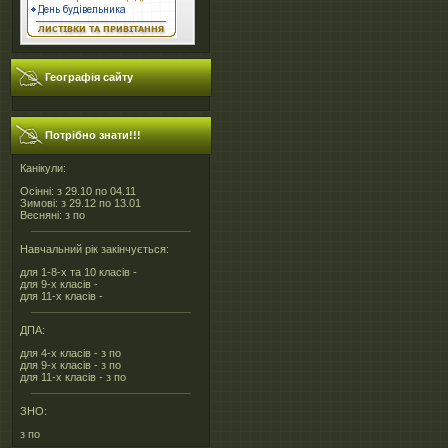
Географія сайту
Потрібно знати!!!
Канікули:
Осінні: з 29.10 по 04.11
Зимові: з 29.12 по 13.01
Весняні: з по
Навчальний рік закінчується:
для 1-8-х та 10 класів -
для 9-х класів -
для 11-х класів -
ДПА:
для 4-х класів - з по
для 9-х класів - з по
для 11-х класів - з по
ЗНО:
з по