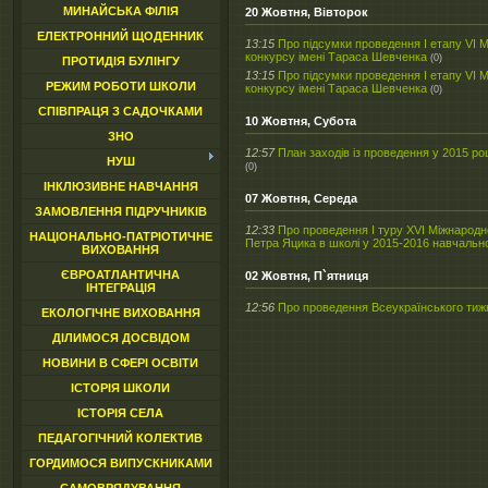
МИНАЙСЬКА ФІЛІЯ
20 Жовтня, Вівторок
ЕЛЕКТРОННИЙ ЩОДЕННИК
13:15
Про підсумки проведення І етапу VІ 
конкурсу імені Тараса Шевченка
(0)
ПРОТИДІЯ БУЛІНГУ
13:15
Про підсумки проведення І етапу VІ 
РЕЖИМ РОБОТИ ШКОЛИ
конкурсу імені Тараса Шевченка
(0)
СПІВПРАЦЯ З САДОЧКАМИ
10 Жовтня, Субота
ЗНО
12:57
План заходів із проведення у 2015 ро
НУШ
(0)
ІНКЛЮЗИВНЕ НАВЧАННЯ
07 Жовтня, Середа
ЗАМОВЛЕННЯ ПІДРУЧНИКІВ
12:33
Про проведення І туру ХVІ Міжнародно
НАЦІОНАЛЬНО-ПАТРІОТИЧНЕ
Петра Яцика в школі у 2015-2016 навчальн
ВИХОВАННЯ
ЄВРОАТЛАНТИЧНА
02 Жовтня, П`ятниця
ІНТЕГРАЦІЯ
12:56
Про проведення Всеукраїнського тиж
ЕКОЛОГІЧНЕ ВИХОВАННЯ
ДІЛИМОСЯ ДОСВІДОМ
НОВИНИ В СФЕРІ ОСВІТИ
ІСТОРІЯ ШКОЛИ
ІСТОРІЯ СЕЛА
ПЕДАГОГІЧНИЙ КОЛЕКТИВ
ГОРДИМОСЯ ВИПУСКНИКАМИ