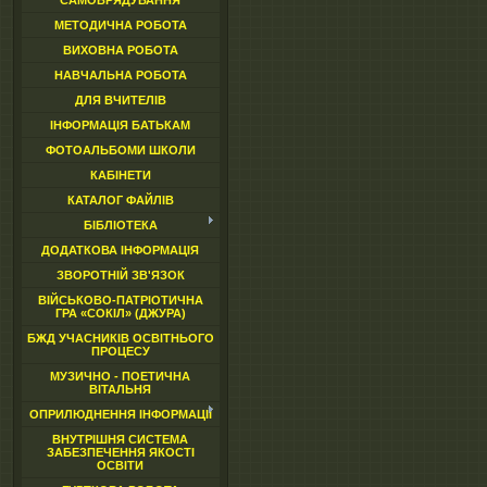
САМОВРЯДУВАННЯ
МЕТОДИЧНА РОБОТА
ВИХОВНА РОБОТА
НАВЧАЛЬНА РОБОТА
ДЛЯ ВЧИТЕЛІВ
ІНФОРМАЦІЯ БАТЬКАМ
ФОТОАЛЬБОМИ ШКОЛИ
КАБІНЕТИ
КАТАЛОГ ФАЙЛІВ
БІБЛІОТЕКА
ДОДАТКОВА ІНФОРМАЦІЯ
ЗВОРОТНІЙ ЗВ'ЯЗОК
ВІЙСЬКОВО-ПАТРІОТИЧНА
ГРА «СОКІЛ» (ДЖУРА)
БЖД УЧАСНИКІВ ОСВІТНЬОГО
ПРОЦЕСУ
МУЗИЧНО - ПОЕТИЧНА
ВІТАЛЬНЯ
ОПРИЛЮДНЕННЯ ІНФОРМАЦІЇ
ВНУТРІШНЯ СИСТЕМА
ЗАБЕЗПЕЧЕННЯ ЯКОСТІ
ОСВІТИ