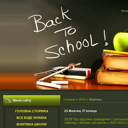
Четв
Головна
»
2015
»
Жовтень
Меню сайту
23 Жовтня, П`ятниця
ГОЛОВНА СТОРІНКА
ВСЕ БУДЕ УКРАЇНА
13:25
Про підсумки проведення І (шкільног
олімпіад з базових дисциплін у 2015-2016 н.
ВІЗИТІВКА ШКОЛИ