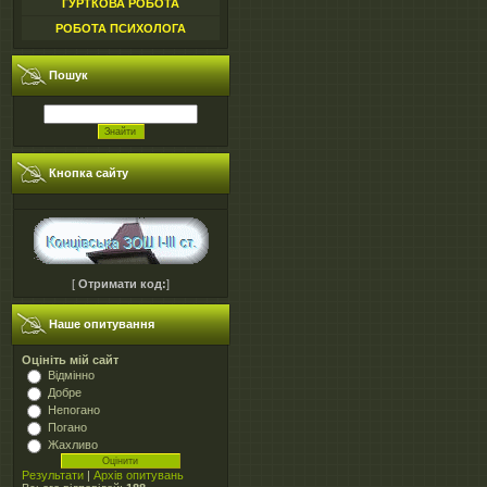
ГУРТКОВА РОБОТА
РОБОТА ПСИХОЛОГА
Пошук
Кнопка сайту
[
Отримати код:
]
Наше опитування
Оцініть мій сайт
Відмінно
Добре
Непогано
Погано
Жахливо
Результати
|
Архів опитувань