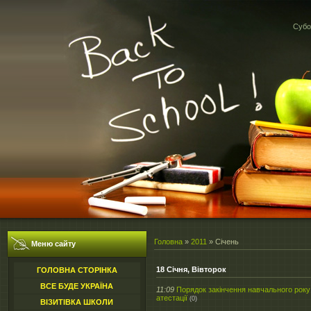
Субот
Головна
»
2011
»
Січень
Меню сайту
18 Січня, Вівторок
ГОЛОВНА СТОРІНКА
ВСЕ БУДЕ УКРАЇНА
11:09
Порядок закінчення навчального року
атестації
(0)
ВІЗИТІВКА ШКОЛИ