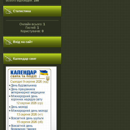
Всього відповідей:
188
Статистика
Онлайн всього:
1
Гостей:
1
Користувачів:
0
Вхід на сайт
Календар свят