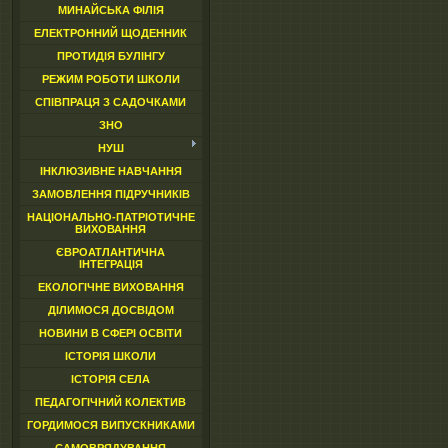
МИНАЙСЬКА ФІЛІЯ
ЕЛЕКТРОННИЙ ЩОДЕННИК
ПРОТИДІЯ БУЛІНГУ
РЕЖИМ РОБОТИ ШКОЛИ
СПІВПРАЦЯ З САДОЧКАМИ
ЗНО
НУШ
ІНКЛЮЗИВНЕ НАВЧАННЯ
ЗАМОВЛЕННЯ ПІДРУЧНИКІВ
НАЦІОНАЛЬНО-ПАТРІОТИЧНЕ
ВИХОВАННЯ
ЄВРОАТЛАНТИЧНА
ІНТЕГРАЦІЯ
ЕКОЛОГІЧНЕ ВИХОВАННЯ
ДІЛИМОСЯ ДОСВІДОМ
НОВИНИ В СФЕРІ ОСВІТИ
ІСТОРІЯ ШКОЛИ
ІСТОРІЯ СЕЛА
ПЕДАГОГІЧНИЙ КОЛЕКТИВ
ГОРДИМОСЯ ВИПУСКНИКАМИ