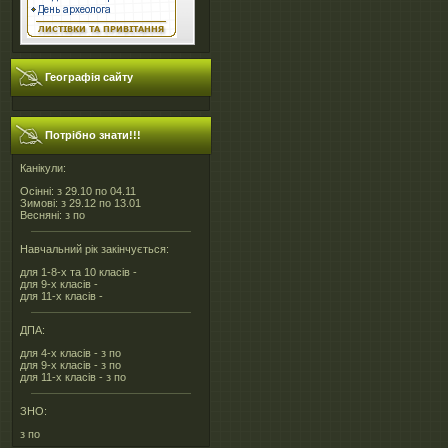
Географія сайту
Потрібно знати!!!
Канікули:
Осінні: з 29.10 по 04.11
Зимові: з 29.12 по 13.01
Весняні: з по
Навчальний рік закінчується:
для 1-8-х та 10 класів -
для 9-х класів -
для 11-х класів -
ДПА:
для 4-х класів - з по
для 9-х класів - з по
для 11-х класів - з по
ЗНО:
з по