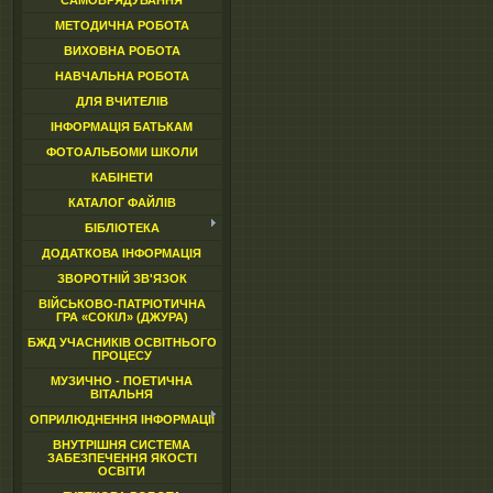
САМОВРЯДУВАННЯ
МЕТОДИЧНА РОБОТА
ВИХОВНА РОБОТА
НАВЧАЛЬНА РОБОТА
ДЛЯ ВЧИТЕЛІВ
ІНФОРМАЦІЯ БАТЬКАМ
ФОТОАЛЬБОМИ ШКОЛИ
КАБІНЕТИ
КАТАЛОГ ФАЙЛІВ
БІБЛІОТЕКА
ДОДАТКОВА ІНФОРМАЦІЯ
ЗВОРОТНІЙ ЗВ'ЯЗОК
ВІЙСЬКОВО-ПАТРІОТИЧНА
ГРА «СОКІЛ» (ДЖУРА)
БЖД УЧАСНИКІВ ОСВІТНЬОГО
ПРОЦЕСУ
МУЗИЧНО - ПОЕТИЧНА
ВІТАЛЬНЯ
ОПРИЛЮДНЕННЯ ІНФОРМАЦІЇ
ВНУТРІШНЯ СИСТЕМА
ЗАБЕЗПЕЧЕННЯ ЯКОСТІ
ОСВІТИ