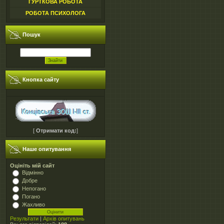
ГУРТКОВА РОБОТА
РОБОТА ПСИХОЛОГА
Пошук
Кнопка сайту
[
Отримати код:
]
Наше опитування
Оцініть мій сайт
Відмінно
Добре
Непогано
Погано
Жахливо
Результати
|
Архів опитувань