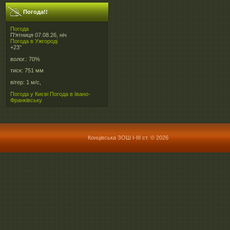
Погода!!
Погода
П'ятниця 07.08.26, ніч
Погода в
Ужгороді
+23°
волог.:
70%
тиск:
751 мм
вітер:
1 м/с,
Погода у Києві
Погода в Івано-
Франківську
Концівська ЗОШ І-ІІІ ст. © 2026