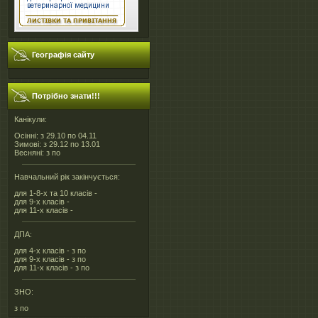
Географія сайту
Потрібно знати!!!
Канікули:
Осінні: з 29.10 по 04.11
Зимові: з 29.12 по 13.01
Весняні: з по
Навчальний рік закінчується:
для 1-8-х та 10 класів -
для 9-х класів -
для 11-х класів -
ДПА:
для 4-х класів - з по
для 9-х класів - з по
для 11-х класів - з по
ЗНО:
з по