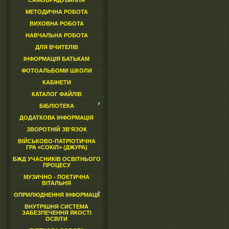
САМОВРЯДУВАННЯ
МЕТОДИЧНА РОБОТА
ВИХОВНА РОБОТА
НАВЧАЛЬНА РОБОТА
ДЛЯ ВЧИТЕЛІВ
ІНФОРМАЦІЯ БАТЬКАМ
ФОТОАЛЬБОМИ ШКОЛИ
КАБІНЕТИ
КАТАЛОГ ФАЙЛІВ
БІБЛІОТЕКА
ДОДАТКОВА ІНФОРМАЦІЯ
ЗВОРОТНІЙ ЗВ'ЯЗОК
ВІЙСЬКОВО-ПАТРІОТИЧНА
ГРА «СОКІЛ» (ДЖУРА)
БЖД УЧАСНИКІВ ОСВІТНЬОГО
ПРОЦЕСУ
МУЗИЧНО - ПОЕТИЧНА
ВІТАЛЬНЯ
ОПРИЛЮДНЕННЯ ІНФОРМАЦІЇ
ВНУТРІШНЯ СИСТЕМА
ЗАБЕЗПЕЧЕННЯ ЯКОСТІ
ОСВІТИ