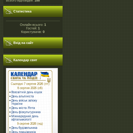
Всього відповідей:
188
Статистика
Онлайн всього:
1
Гостей:
1
Користувачів:
0
Вхід на сайт
Календар свят