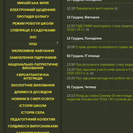
МИНАЙСЬКА ФІЛІЯ
12:18
Прекрасне в житті школи
(0)
ЕЛЕКТРОННИЙ ЩОДЕННИК
ПРОТИДІЯ БУЛІНГУ
13 Грудня, Вівторок
РЕЖИМ РОБОТИ ШКОЛИ
12:53
ПІДСУМКИ моніторингу стану ведення 
ЗОШ І-ІІІ ст.
(0)
СПІВПРАЦЯ З САДОЧКАМИ
ЗНО
12 Грудня, Понеділок
НУШ
10:09
З прав дитини починаються права лю
ІНКЛЮЗИВНЕ НАВЧАННЯ
02 Грудня, П`ятниця
ЗАМОВЛЕННЯ ПІДРУЧНИКІВ
13:50
Про результати перевірки стану веден
НАЦІОНАЛЬНО-ПАТРІОТИЧНЕ
ВИХОВАННЯ
13:20
Про підсумки участі учнів школи в IІ
2016-2017 н. р.
(0)
ЄВРОАТЛАНТИЧНА
13:19
Про підсумки методичної роботи за І 
ІНТЕГРАЦІЯ
ЕКОЛОГІЧНЕ ВИХОВАННЯ
01 Грудня, Четвер
ДІЛИМОСЯ ДОСВІДОМ
13:13
Похід до озера Синевір 04 листопада 
НОВИНИ В СФЕРІ ОСВІТИ
педагогів Концівської ЗОШ І-ІІІ ступенів до
ІСТОРІЯ ШКОЛИ
ІСТОРІЯ СЕЛА
ПЕДАГОГІЧНИЙ КОЛЕКТИВ
ГОРДИМОСЯ ВИПУСКНИКАМИ