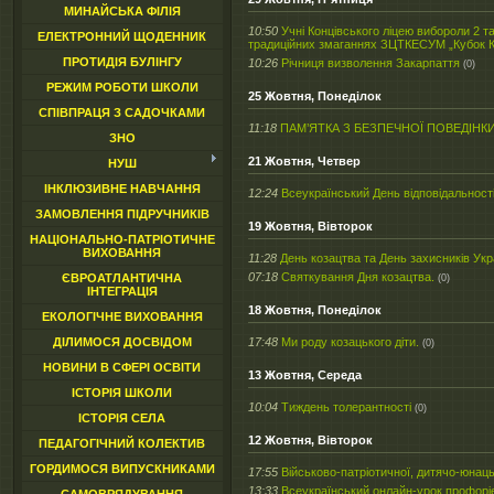
МИНАЙСЬКА ФІЛІЯ
10:50
Учні Концівського ліцею вибороли 2 та
ЕЛЕКТРОННИЙ ЩОДЕННИК
традиційних змаганнях ЗЦТКЕСУМ „Кубок К
ПРОТИДІЯ БУЛІНГУ
10:26
Річниця визволення Закарпаття
(0)
РЕЖИМ РОБОТИ ШКОЛИ
25 Жовтня, Понеділок
СПІВПРАЦЯ З САДОЧКАМИ
11:18
ПАМ’ЯТКА З БЕЗПЕЧНОЇ ПОВЕДІНКИ
ЗНО
21 Жовтня, Четвер
НУШ
ІНКЛЮЗИВНЕ НАВЧАННЯ
12:24
Всеукраїнський День відповідальност
ЗАМОВЛЕННЯ ПІДРУЧНИКІВ
19 Жовтня, Вівторок
НАЦІОНАЛЬНО-ПАТРІОТИЧНЕ
ВИХОВАННЯ
11:28
День козацтва та День захисників Укр
07:18
Святкування Дня козацтва.
ЄВРОАТЛАНТИЧНА
(0)
ІНТЕГРАЦІЯ
18 Жовтня, Понеділок
ЕКОЛОГІЧНЕ ВИХОВАННЯ
17:48
Ми роду козацького діти.
ДІЛИМОСЯ ДОСВІДОМ
(0)
НОВИНИ В СФЕРІ ОСВІТИ
13 Жовтня, Середа
ІСТОРІЯ ШКОЛИ
10:04
Тиждень толерантності
(0)
ІСТОРІЯ СЕЛА
12 Жовтня, Вівторок
ПЕДАГОГІЧНИЙ КОЛЕКТИВ
ГОРДИМОСЯ ВИПУСКНИКАМИ
17:55
Військово-патріотичної, дитячо-юнац
13:33
Всеукраїнський онлайн-урок профоріє