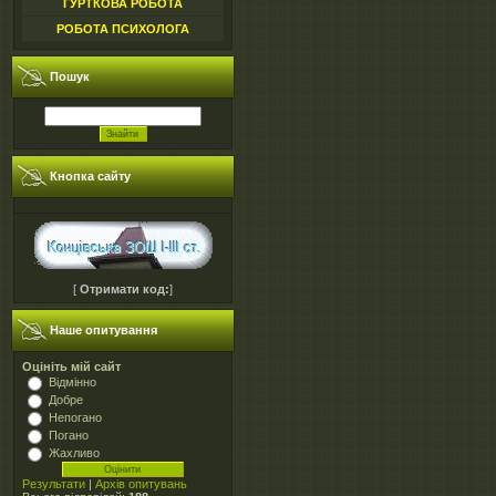
ГУРТКОВА РОБОТА
РОБОТА ПСИХОЛОГА
Пошук
Кнопка сайту
[
Отримати код:
]
Наше опитування
Оцініть мій сайт
Відмінно
Добре
Непогано
Погано
Жахливо
Результати
|
Архів опитувань