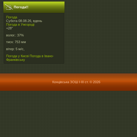
Погода!!
Погода
Субота 08.08.26, вдень
Погода в
Ужгороді
+28°
волог.:
37%
тиск:
753 мм
вітер:
5 м/с,
Погода у Києві
Погода в Івано-
Франківську
Концівська ЗОШ І-ІІІ ст. © 2026