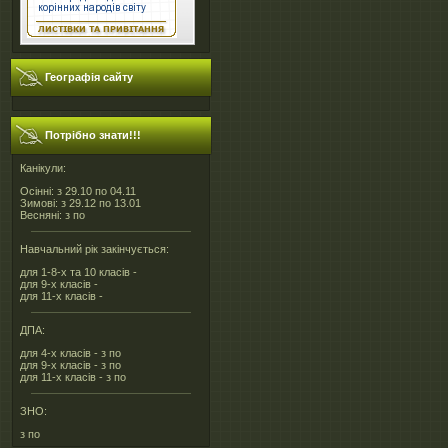
Географія сайту
Потрібно знати!!!
Канікули:
Осінні: з 29.10 по 04.11
Зимові: з 29.12 по 13.01
Весняні: з по
Навчальний рік закінчується:
для 1-8-х та 10 класів -
для 9-х класів -
для 11-х класів -
ДПА:
для 4-х класів - з по
для 9-х класів - з по
для 11-х класів - з по
ЗНО:
з по