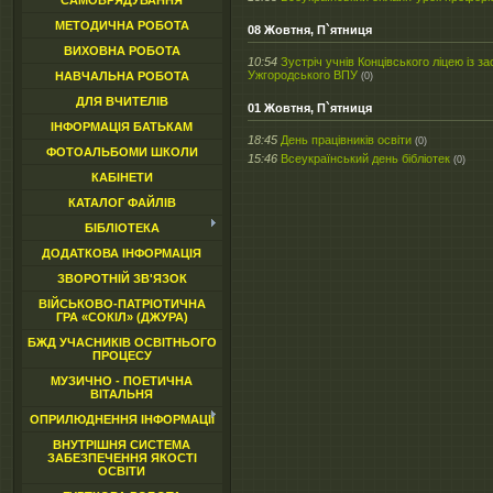
САМОВРЯДУВАННЯ
МЕТОДИЧНА РОБОТА
08 Жовтня, П`ятниця
ВИХОВНА РОБОТА
10:54
Зустріч учнів Концівського ліцею із з
Ужгородського ВПУ
НАВЧАЛЬНА РОБОТА
(0)
ДЛЯ ВЧИТЕЛІВ
01 Жовтня, П`ятниця
ІНФОРМАЦІЯ БАТЬКАМ
18:45
День працівників освіти
(0)
ФОТОАЛЬБОМИ ШКОЛИ
15:46
Всеукраїнський день бібліотек
(0)
КАБІНЕТИ
КАТАЛОГ ФАЙЛІВ
БІБЛІОТЕКА
ДОДАТКОВА ІНФОРМАЦІЯ
ЗВОРОТНІЙ ЗВ'ЯЗОК
ВІЙСЬКОВО-ПАТРІОТИЧНА
ГРА «СОКІЛ» (ДЖУРА)
БЖД УЧАСНИКІВ ОСВІТНЬОГО
ПРОЦЕСУ
МУЗИЧНО - ПОЕТИЧНА
ВІТАЛЬНЯ
ОПРИЛЮДНЕННЯ ІНФОРМАЦІЇ
ВНУТРІШНЯ СИСТЕМА
ЗАБЕЗПЕЧЕННЯ ЯКОСТІ
ОСВІТИ