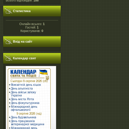
Всього відповідей:
188
Статистика
Онлайн всього:
1
Гостей:
1
Користувачів:
0
Вхід на сайт
Календар свят