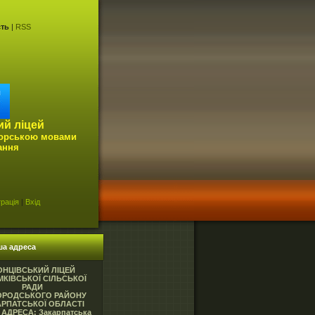
сть
|
RSS
ий ліцей
горською мовами
ання
рація
|
Вхід
ша адреса
ОНЦІВСЬКИЙ ЛІЦЕЙ
КІВСЬКОЇ СІЛЬСЬКОЇ
РАДИ
ОРОДСЬКОГО РАЙОНУ
АРПАТСЬКОЇ ОБЛАСТІ
АДРЕСА: Закарпатська