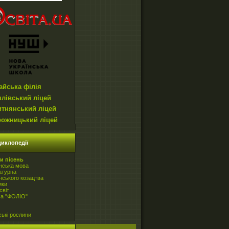
айська філія
лівський ліцей
итнянський ліцей
рожницький ліцей
иклопедії
и пісень
нська мова
атурна
нського козацтва
ики
світ
ча "ФОЛІО"
ські рослини