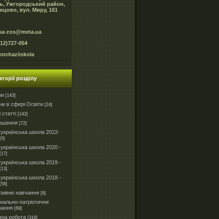
ь, Ужгородський район,
нцово, вул. Миру, 161
ka-zos@meta.ua
312)727-054
onchaziiskola
егорії розділу
зи
[143]
и в сфері Освіти
[24]
і статті
[142]
ошення
[72]
українська школа 2022-
[0]
українська школа 2020 -
[17]
українська школа 2019 -
[13]
українська школа 2018 -
[58]
юзивне навчання
[8]
нально-патріотичне
вання
[69]
вна робота
[316]