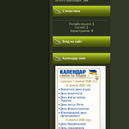
Всього відповідей:
188
Статистика
Онлайн всього:
1
Гостей:
1
Користувачів:
0
Вхід на сайт
Календар свят