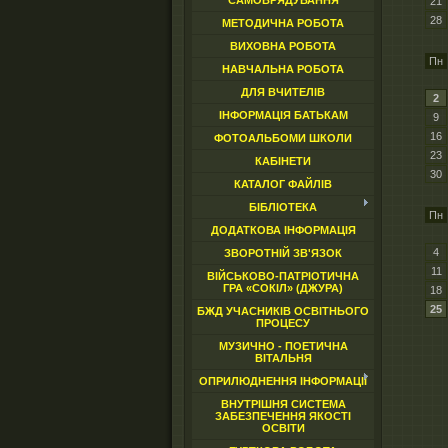
САМОВРЯДУВАННЯ
21
28
МЕТОДИЧНА РОБОТА
ВИХОВНА РОБОТА
Пн
НАВЧАЛЬНА РОБОТА
ДЛЯ ВЧИТЕЛІВ
2
ІНФОРМАЦІЯ БАТЬКАМ
9
16
ФОТОАЛЬБОМИ ШКОЛИ
23
КАБІНЕТИ
30
КАТАЛОГ ФАЙЛІВ
БІБЛІОТЕКА
Пн
ДОДАТКОВА ІНФОРМАЦІЯ
4
ЗВОРОТНІЙ ЗВ'ЯЗОК
11
ВІЙСЬКОВО-ПАТРІОТИЧНА
ГРА «СОКІЛ» (ДЖУРА)
18
25
БЖД УЧАСНИКІВ ОСВІТНЬОГО
ПРОЦЕСУ
МУЗИЧНО - ПОЕТИЧНА
ВІТАЛЬНЯ
ОПРИЛЮДНЕННЯ ІНФОРМАЦІЇ
ВНУТРІШНЯ СИСТЕМА
ЗАБЕЗПЕЧЕННЯ ЯКОСТІ
ОСВІТИ