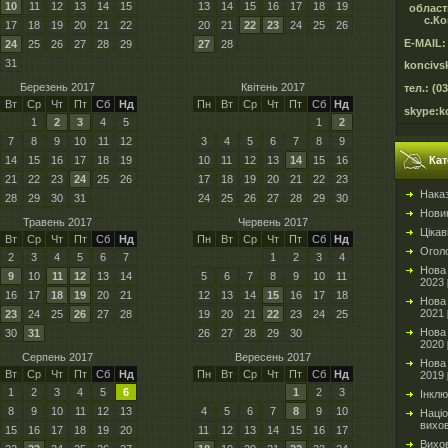
10
11
12
13
14
15
13
14
15
16
17
18
19
област
с.Ко
17
18
19
20
21
22
20
21
22
23
24
25
26
E-MAIL:
24
25
26
27
28
29
27
28
31
koncivs
Березень 2017
Квітень 2017
тел.: (0
Вт
Ср
Чт
Пт
Сб
Нд
Пн
Вт
Ср
Чт
Пт
Сб
Нд
skype:k
1
2
3
4
5
1
2
7
8
9
10
11
12
3
4
5
6
7
8
9
14
15
16
17
18
19
10
11
12
13
14
15
16
Кат
21
22
23
24
25
26
17
18
19
20
21
22
23
Нака
28
29
30
31
24
25
26
27
28
29
30
Новин
Травень 2017
Червень 2017
Цікав
Вт
Ср
Чт
Пт
Сб
Нд
Пн
Вт
Ср
Чт
Пт
Сб
Нд
Огол
2
3
4
5
6
7
1
2
3
4
Нова 
9
10
11
12
13
14
5
6
7
8
9
10
11
2023
16
17
18
19
20
21
12
13
14
15
16
17
18
Нова 
2021
23
24
25
26
27
28
19
20
21
22
23
24
25
Нова 
30
31
26
27
28
29
30
2020
Серпень 2017
Вересень 2017
Нова 
Вт
Ср
Чт
Пт
Сб
Нд
Пн
Вт
Ср
Чт
Пт
Сб
Нд
2019
1
2
3
4
5
6
1
2
3
Інкл
8
9
10
11
12
13
4
5
6
7
8
9
10
Націо
вихо
15
16
17
18
19
20
11
12
13
14
15
16
17
Вихо