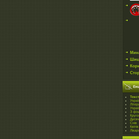
Мин
Шиш
Кор
Сто
Енц
Teкст
Украї
Літер
Украї
З фіз
Круго
Дитя
Снів
Квітів
Лікар