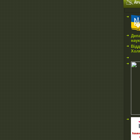
Дру
Депа
нау
Відд
Холм