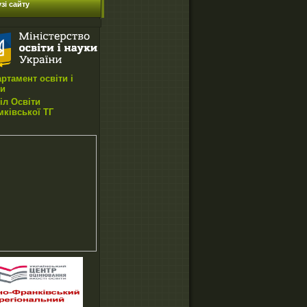
зі сайту
ртамент освіти і
ки
іл Освіти
ківської ТГ