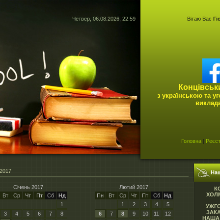
Четвер, 06.08.2026, 22:59
Вітаю Вас
Гі
Концівськ
з українською та у
виклад
Головна
|
Реєст
2017
На
Січень 2017
Лютий 2017
К
ХОЛМ
Вт
Ср
Чт
Пт
Сб
Нд
Пн
Вт
Ср
Чт
Пт
Сб
Нд
1
1
2
3
4
5
УЖГ
ЗАК
3
4
5
6
7
8
6
7
8
9
10
11
12
НАША 