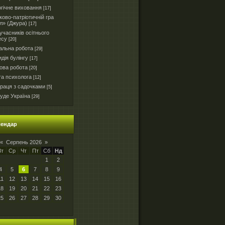
гічне виховання
[17]
ково-патріотичній гра
л» (Джура)
[17]
часників осітнього
есу
[20]
альна робота
[29]
дія булінгу
[17]
ова робота
[20]
та психолога
[12]
праця з садочками
[5]
уде Україна
[29]
лендар
«
Серпень 2026
»
Вт
Ср
Чт
Пт
Сб
Нд
1
2
4
5
6
7
8
9
11
12
13
14
15
16
18
19
20
21
22
23
25
26
27
28
29
30