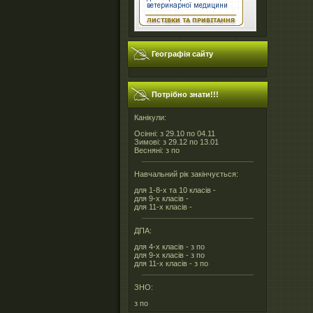
Географія сайту
Потрібно знати!!!
Канікули:
Осінні: з 29.10 по 04.11
Зимові: з 29.12 по 13.01
Весняні: з по
Навчальний рік закінчується:
для 1-8-х та 10 класів -
для 9-х класів -
для 11-х класів -
ДПА:
для 4-х класів - з по
для 9-х класів - з по
для 11-х класів - з по
ЗНО:
з по