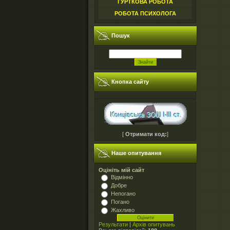
ГУРТКОВА РОБОТА
РОБОТА ПСИХОЛОГА
Пошук
Кнопка сайту
[
Отримати код:
]
Наше опитування
Оцініть мій сайт
Відмінно
Добре
Непогано
Погано
Жахливо
Результати
|
Архів опитувань