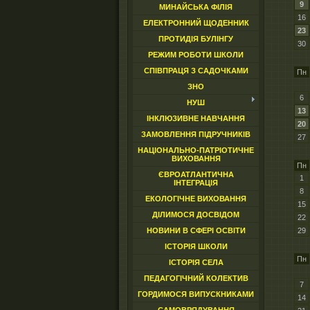
9
МИНАЙСЬКА ФІЛІЯ
16
ЕЛЕКТРОННИЙ ЩОДЕННИК
23
ПРОТИДІЯ БУЛІНГУ
30
РЕЖИМ РОБОТИ ШКОЛИ
СПІВПРАЦЯ З САДОЧКАМИ
Пн
ЗНО
6
НУШ
13
ІНКЛЮЗИВНЕ НАВЧАННЯ
20
ЗАМОВЛЕННЯ ПІДРУЧНИКІВ
27
НАЦІОНАЛЬНО-ПАТРІОТИЧНЕ
ВИХОВАННЯ
Пн
ЄВРОАТЛАНТИЧНА
1
ІНТЕГРАЦІЯ
8
ЕКОЛОГІЧНЕ ВИХОВАННЯ
15
ДІЛИМОСЯ ДОСВІДОМ
22
29
НОВИНИ В СФЕРІ ОСВІТИ
ІСТОРІЯ ШКОЛИ
Пн
ІСТОРІЯ СЕЛА
ПЕДАГОГІЧНИЙ КОЛЕКТИВ
7
ГОРДИМОСЯ ВИПУСКНИКАМИ
14