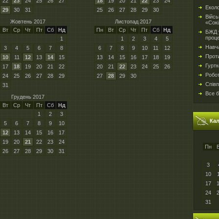
22
23
24
25
26
27
18
19
20
21
22
23
24
Еколо
29
30
31
25
26
27
28
29
30
Війсь
Жовтень 2017
Листопад 2017
«Сокі
Вт
Ср
Чт
Пт
Сб
Нд
Пн
Вт
Ср
Чт
Пт
Сб
Нд
БЖД у
проц
1
1
2
3
4
5
Навч
3
4
5
6
7
8
6
7
8
9
10
11
12
Проти
10
11
12
13
14
15
13
14
15
16
17
18
19
Гуртк
17
18
19
20
21
22
20
21
22
23
24
25
26
Робо
24
25
26
27
28
29
27
28
29
30
Спів
31
Все б
Грудень 2017
Вт
Ср
Чт
Пт
Сб
Нд
1
2
3
Ка
5
6
7
8
9
10
12
13
14
15
16
17
19
20
21
22
23
24
Пн
26
27
28
29
30
31
3
10
17
24
31