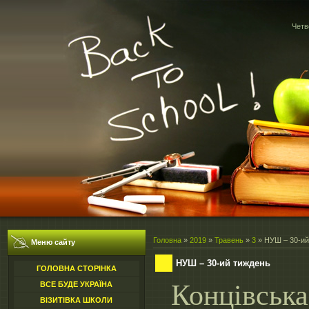
Четв
Головна
»
2019
»
Травень
»
3
» НУШ – 30-ий
Меню сайту
НУШ – 30-ий тиждень
ГОЛОВНА СТОРІНКА
­­­­Концівсь
ВСЕ БУДЕ УКРАЇНА
ВІЗИТІВКА ШКОЛИ