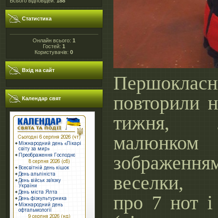
Всього відповідей:
188
Статистика
Онлайн всього:
1
Гостей:
1
Користувачів:
0
Вхід на сайт
Першокласн
повторили н
Календар свят
тижня, л
малюн
зображенням
веселки, д
про 7 нот і