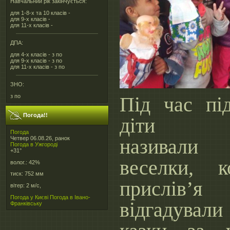
Навчальний рік закінчується:
для 1-8-х та 10 класів -
для 9-х класів -
для 11-х класів -
ДПА:
для 4-х класів - з по
для 9-х класів - з по
для 11-х класів - з по
ЗНО:
Під час пі
з по
Погода!!
діти за
Погода
називали
Четвер 06.08.26, ранок
Погода в
Ужгороді
+31°
веселки, к
волог.:
42%
тиск:
752 мм
прислі
вітер:
2 м/с,
Погода у Києві
Погода в Івано-
відгадув
Франківську