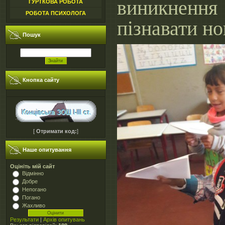
виникненн
ГУРТКОВА РОБОТА
РОБОТА ПСИХОЛОГА
пізнавати но
Пошук
Кнопка сайту
[
Отримати код:
]
Наше опитування
Оцініть мій сайт
Відмінно
Добре
Непогано
Погано
Жахливо
Результати
|
Архів опитувань