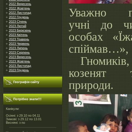
2022 Вересень
Уважно по
2022 Жовтень
2022 Листопад
2022 Грудень
учні до 
2023 Січень
2023 Лютий
2023 Березень
особах «Їж
2023 Квітень
2023 Травень
2023 Червень
спіймав…»,
2023 Липень
2023 Серпень
Гномиків,
2023 Вересень
2023 Жовтень
2023 Листопад
козенят
2023 Грудень
природи.
Географія сайту
Потрібно знати!!!
Канікули:
Осінні: з 29.10 по 04.11
Зимові: з 29.12 по 13.01
Весняні: з по