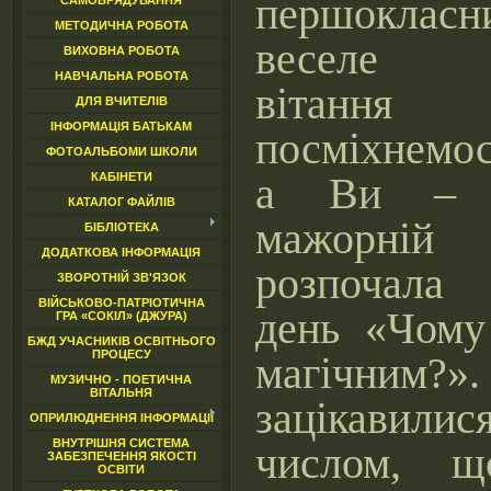
першокла
САМОВРЯДУВАННЯ
МЕТОДИЧНА РОБОТА
веселе в
ВИХОВНА РОБОТА
НАВЧАЛЬНА РОБОТА
вітання 
ДЛЯ ВЧИТЕЛІВ
ІНФОРМАЦІЯ БАТЬКАМ
посміхнемос
ФОТОАЛЬБОМИ ШКОЛИ
а Ви – 
КАБІНЕТИ
КАТАЛОГ ФАЙЛІВ
мажорн
БІБЛІОТЕКА
ДОДАТКОВА ІНФОРМАЦІЯ
розпочала 
ЗВОРОТНІЙ ЗВ'ЯЗОК
ВІЙСЬКОВО-ПАТРІОТИЧНА
день «Чому
ГРА «СОКІЛ» (ДЖУРА)
БЖД УЧАСНИКІВ ОСВІТНЬОГО
ПРОЦЕСУ
магічним
МУЗИЧНО - ПОЕТИЧНА
ВІТАЛЬНЯ
зацікави
ОПРИЛЮДНЕННЯ ІНФОРМАЦІЇ
ВНУТРІШНЯ СИСТЕМА
числом, щ
ЗАБЕЗПЕЧЕННЯ ЯКОСТІ
ОСВІТИ