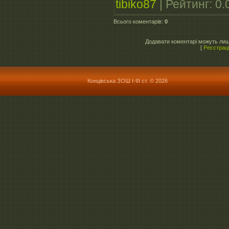
tibiko87
|
Рейтинг
:
0.
Всього коментарів
:
0
Додавати коментарі можуть лиш
[
Реєстрац
Концівська ЗОШ І-ІІІ ст. © 2026