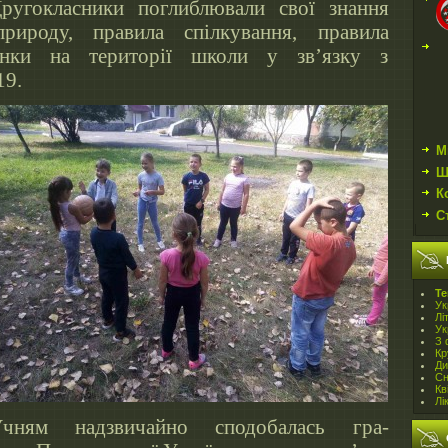
ругокласники поглиблювали свої знання
рироду, правила спілкування, правила
інки на території школи у зв’язку з
19.
М
Ш
К
С
Te
Ук
Лі
Ук
З 
Кр
Ди
Сн
Кв
Лі
чням надзвичайно сподобалась гра-