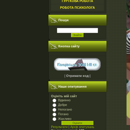
ГУРТКОВА РОБОТА
РОБОТА ПСИХОЛОГА
Пошук
Кнопка сайту
[
Отримати код:
]
Наше опитування
Оцініть мій сайт
Відмінно
Добре
Непогано
Погано
Жахливо
Результати
|
Архів опитувань