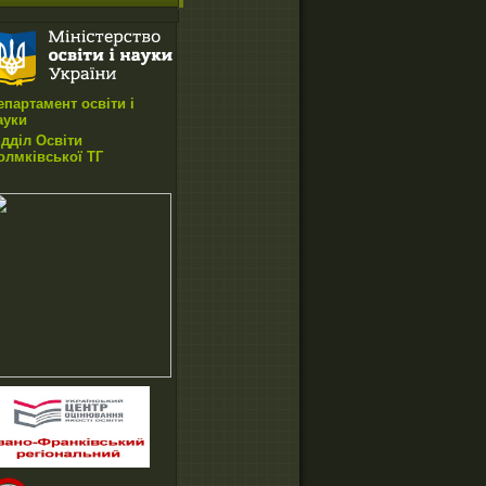
епартамент освіти і
ауки
ідділ Освіти
олмківської ТГ