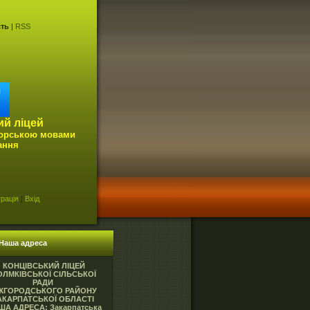
сть
|
RSS
ий ліцей
горською мовами
ання
рація
|
Вхід
Наша адреса
КОНЦІВСЬКИЙ ЛІЦЕЙ
ОЛМКІВСЬКОЇ СІЛЬСЬКОЇ
РАДИ
ЖГОРОДСЬКОГО РАЙОНУ
АКАРПАТСЬКОЇ ОБЛАСТІ
ША АДРЕСА: Закарпатська