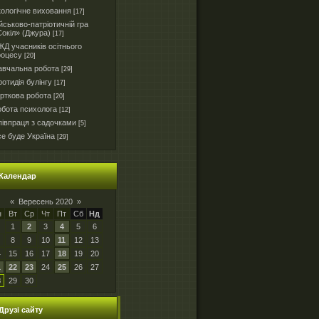
ологічне виховання
[17]
йськово-патріотичній гра
окіл» (Джура)
[17]
Д учасників осітнього
роцесу
[20]
авчальна робота
[29]
отидія булінгу
[17]
рткова робота
[20]
бота психолога
[12]
івпраця з садочками
[5]
е буде Україна
[29]
Календар
«
Вересень 2020
»
н
Вт
Ср
Чт
Пт
Сб
Нд
1
2
3
4
5
6
8
9
10
11
12
13
4
15
16
17
18
19
20
1
22
23
24
25
26
27
8
29
30
Друзі сайту