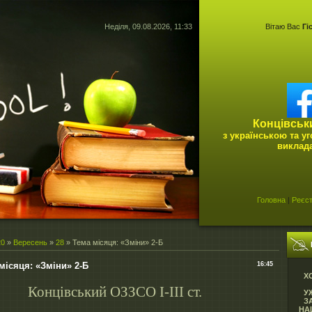
Неділя, 09.08.2026, 11:33
Вітаю Вас
Гі
Концівськ
з українською та у
виклад
Головна
|
Реєст
20
»
Вересень
»
28
» Тема місяця: «Зміни» 2-Б
місяця: «Зміни» 2-Б
16:45
Х
Концівський ОЗЗСО І-ІІІ ст.
У
З
НА