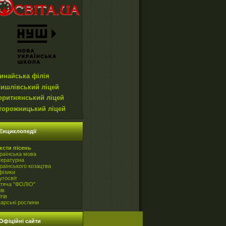
инайська філія
ишлівський ліцей
оритнянський ліцей
торожницький ліцей
Енциклопедії
ксти пісень
раїнська мова
тературна
раїнського козацтва
фізики
угосвіт
тяча "ФОЛІО"
ів
ітів
карські рослини
Офіційні сайти