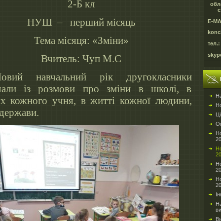
2-Б кл
обл
с
НУШ – перший місяць
E-MA
konc
Тема місяця: «Зміни»
тел.:
skyp
Вчитель: Чуп М.С
овий навчальний рік другокласники
чали із розмови про зміни в школі, в
Н
ях кожного учня, в житті кожної людини,
Но
і держави.
Ці
О
Но
2
Но
2
Но
2
Но
2
Ін
На
в
В