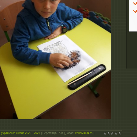
 українська школа 2020 - 2021
|
Переглядів
: 735 |
Додав
:
koncivskazos
|