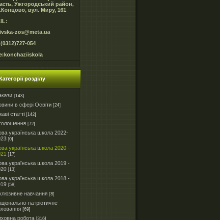
асть, Ужгородський район,
.Концово, вул. Миру, 161
IL:
ivska-zos@meta.ua
 (0312)727-054
e:konchaziiskola
Категорії розділу
акази
[143]
вини в сфері Освіти
[24]
каві статті
[142]
голошення
[72]
ва українська школа 2022-
023
[0]
ва українська школа 2020 -
021
[17]
ва українська школа 2019 -
020
[13]
ва українська школа 2018 -
019
[58]
клюзивне навчання
[8]
ціонально-патріотичне
иховання
[69]
иховна робота
[316]