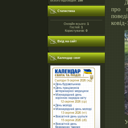
Всього відповідей:
188
Д
про п
Статистика
повед
ковід-
Онлайн всього:
1
Гостей:
1
Користувачів:
0
Вхід на сайт
Календар свят
У