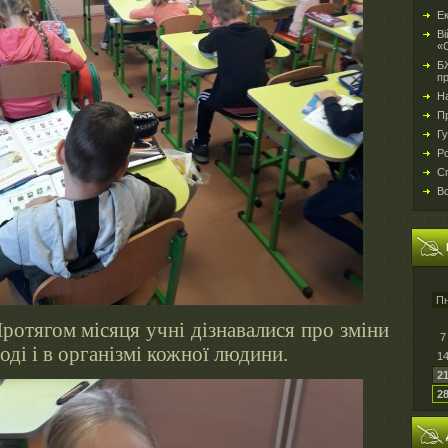
Ек
Ві
«С
БЖ
п
Н
Пр
Гу
Ро
Сп
Вс
П
ротягом місяця учні дізнавалися про зміни
7
оді і в організмі кожної людини.
1
2
2