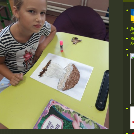
Д
н
В
Х