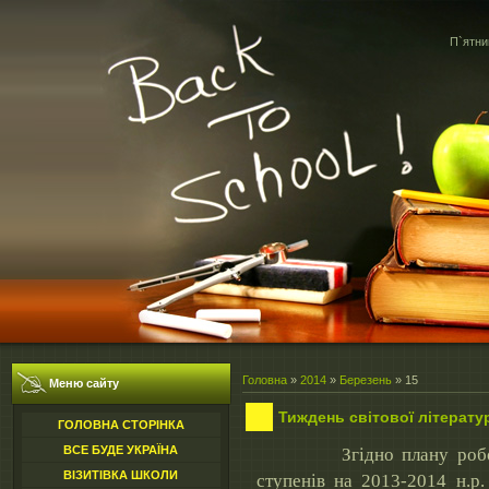
П`ятни
Головна
»
2014
»
Березень
»
15
Меню сайту
Тиждень світової літерату
ГОЛОВНА СТОРІНКА
ВСЕ БУДЕ УКРАЇНА
Згідно плану роботи К
ВІЗИТІВКА ШКОЛИ
ступенів на 2013-2014 н.р