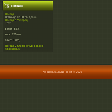
Погода!!
Погода
П'ятниця 07.08.26, вдень
Погода в
Ужгороді
+29°
волог.:
55%
тиск:
750 мм
вітер:
5 м/с,
Погода у Києві
Погода в Івано-
Франківську
Концівська ЗОШ І-ІІІ ст. © 2026