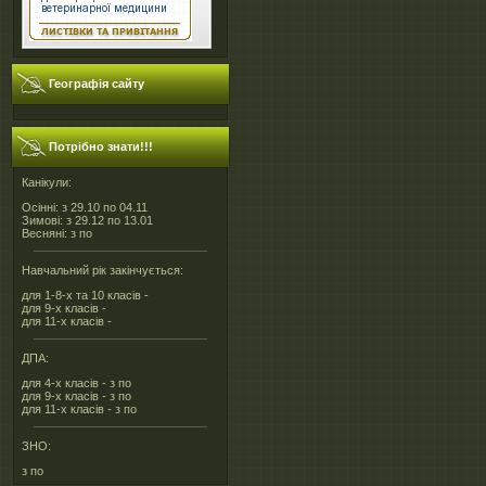
Географія сайту
Потрібно знати!!!
Канікули:
Осінні: з 29.10 по 04.11
Зимові: з 29.12 по 13.01
Весняні: з по
Навчальний рік закінчується:
для 1-8-х та 10 класів -
для 9-х класів -
для 11-х класів -
ДПА:
для 4-х класів - з по
для 9-х класів - з по
для 11-х класів - з по
ЗНО:
з по