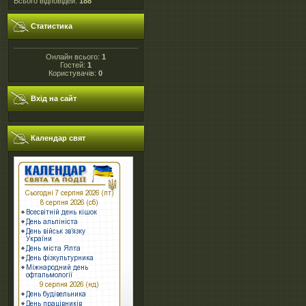
Всього відповідей:
188
Статистика
Онлайн всього:
1
Гостей:
1
Користувачів:
0
Вхід на сайт
Календар свят