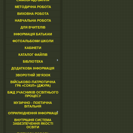
САМОВРЯДУВАННЯ
МЕТОДИЧНА РОБОТА
ВИХОВНА РОБОТА
НАВЧАЛЬНА РОБОТА
ДЛЯ ВЧИТЕЛІВ
ІНФОРМАЦІЯ БАТЬКАМ
ФОТОАЛЬБОМИ ШКОЛИ
КАБІНЕТИ
КАТАЛОГ ФАЙЛІВ
БІБЛІОТЕКА
ДОДАТКОВА ІНФОРМАЦІЯ
ЗВОРОТНІЙ ЗВ'ЯЗОК
ВІЙСЬКОВО-ПАТРІОТИЧНА
ГРА «СОКІЛ» (ДЖУРА)
БЖД УЧАСНИКІВ ОСВІТНЬОГО
ПРОЦЕСУ
МУЗИЧНО - ПОЕТИЧНА
ВІТАЛЬНЯ
ОПРИЛЮДНЕННЯ ІНФОРМАЦІЇ
ВНУТРІШНЯ СИСТЕМА
ЗАБЕЗПЕЧЕННЯ ЯКОСТІ
ОСВІТИ