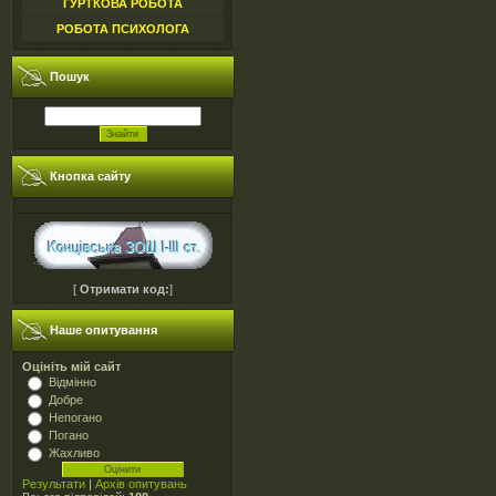
ГУРТКОВА РОБОТА
РОБОТА ПСИХОЛОГА
Пошук
Кнопка сайту
[
Отримати код:
]
Наше опитування
Оцініть мій сайт
Відмінно
Добре
Непогано
Погано
Жахливо
Результати
|
Архів опитувань