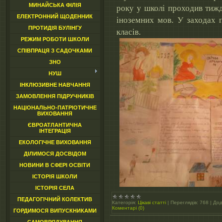
МИНАЙСЬКА ФІЛІЯ
року у школі проходив тижд
ЕЛЕКТРОННИЙ ЩОДЕННИК
іноземних мов. У заходах 
ПРОТИДІЯ БУЛІНГУ
класів.
РЕЖИМ РОБОТИ ШКОЛИ
СПІВПРАЦЯ З САДОЧКАМИ
ЗНО
НУШ
ІНКЛЮЗИВНЕ НАВЧАННЯ
ЗАМОВЛЕННЯ ПІДРУЧНИКІВ
НАЦІОНАЛЬНО-ПАТРІОТИЧНЕ
ВИХОВАННЯ
ЄВРОАТЛАНТИЧНА
ІНТЕГРАЦІЯ
ЕКОЛОГІЧНЕ ВИХОВАННЯ
ДІЛИМОСЯ ДОСВІДОМ
НОВИНИ В СФЕРІ ОСВІТИ
ІСТОРІЯ ШКОЛИ
ІСТОРІЯ СЕЛА
ПЕДАГОГІЧНИЙ КОЛЕКТИВ
Категорія:
Цікаві статті
|
Переглядів:
768
|
Дод
Коментарі (0)
ГОРДИМОСЯ ВИПУСКНИКАМИ