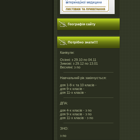
Географія сайту
Потрібно знати!!!
Канікули:
Осінні: з 29.10 по 04.11
Зимові: з 29.12 по 13.01
Весняні: з по
Навчальний рік закінчується:
для 1-8-х та 10 класів -
для 9-х класів -
для 11-х класів -
ДПА:
для 4-х класів - з по
для 9-х класів - з по
для 11-х класів - з по
ЗНО:
з по