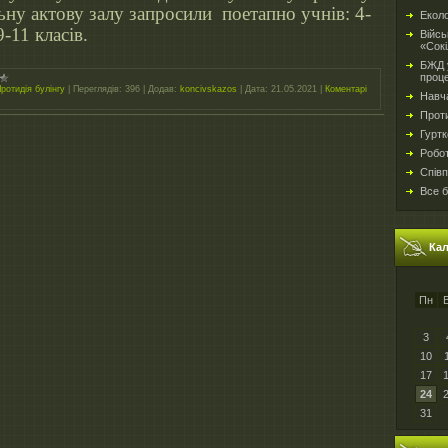
ьну актову залу запросили поетапно учнів: 4-
Еколо
9-11 класів.
Війсь
«Сокі
БЖД у
проц
ротидія булінгу
|
Переглядів:
396
|
Додав:
koncivskazos
|
Дата:
21.05.2021
|
Коментарі
Навч
Проти
Гуртк
Робо
Спів
Все б
Ка
Пн
3
10
17
24
31