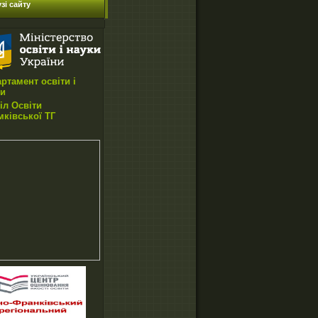
зі сайту
ртамент освіти і
ки
іл Освіти
ківської ТГ