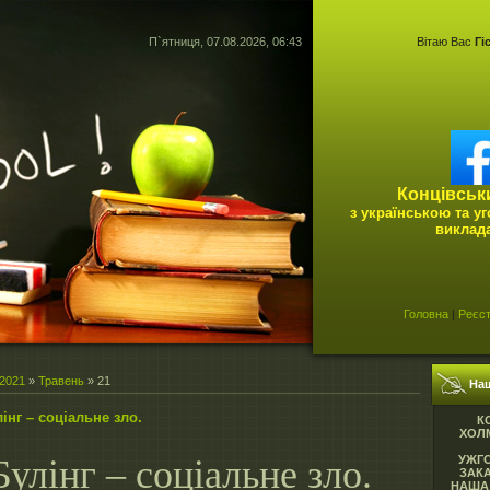
П`ятниця, 07.08.2026, 06:43
Вітаю Вас
Гі
Концівськ
з українською та у
виклад
Головна
|
Реєст
2021
»
Травень
»
21
На
інг – соціальне зло.
К
ХОЛМ
УЖГ
Булінг – соціальне зло.
ЗАК
НАША 