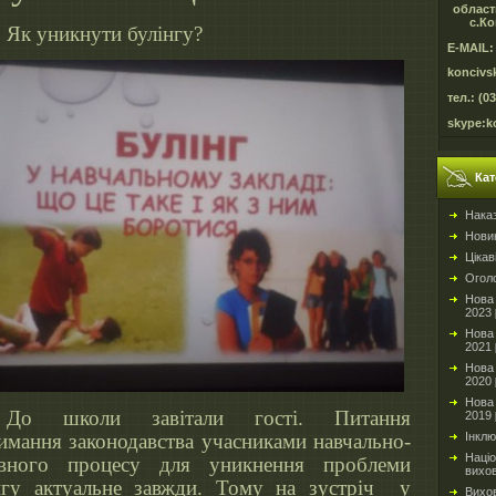
област
с.Ко
Як уникнути булінгу?
E-MAIL:
koncivs
тел.: (0
skype:k
Кат
Нака
Новин
Цікав
Огол
Нова 
2023
Нова 
2021
Нова 
2020
Нова 
До школи завітали гості. Питання
2019
Інкл
имання законодавства учасниками навчально-
Націо
овного процесу для уникнення проблеми
вихо
нгу актуальне завжди. Тому на зустріч у
Вихо