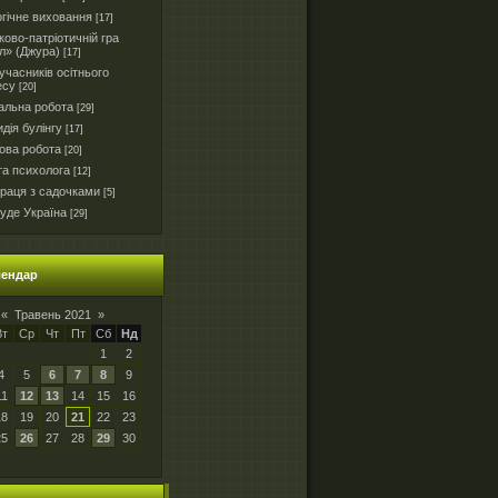
гічне виховання
[17]
ково-патріотичній гра
л» (Джура)
[17]
часників осітнього
есу
[20]
альна робота
[29]
дія булінгу
[17]
ова робота
[20]
та психолога
[12]
праця з садочками
[5]
уде Україна
[29]
лендар
«
Травень 2021
»
Вт
Ср
Чт
Пт
Сб
Нд
1
2
4
5
6
7
8
9
11
12
13
14
15
16
18
19
20
21
22
23
25
26
27
28
29
30