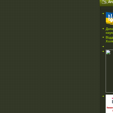
Дру
Депа
нау
Відд
Холм