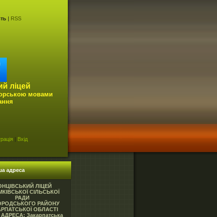
сть
|
RSS
ий ліцей
горською мовами
ання
рація
|
Вхід
ша адреса
ОНЦІВСЬКИЙ ЛІЦЕЙ
КІВСЬКОЇ СІЛЬСЬКОЇ
РАДИ
ОРОДСЬКОГО РАЙОНУ
АРПАТСЬКОЇ ОБЛАСТІ
АДРЕСА: Закарпатська