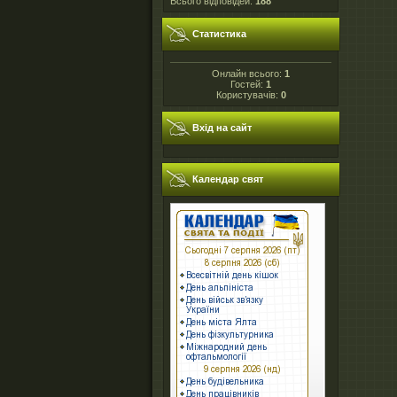
Всього відповідей:
188
Статистика
Онлайн всього:
1
Гостей:
1
Користувачів:
0
Вхід на сайт
Календар свят