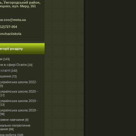
ь, Ужгородський район,
нцово, вул. Миру, 161
ka-zos@meta.ua
312)727-054
onchaziiskola
егорії розділу
зи
[143]
и в сфері Освіти
[24]
і статті
[142]
ошення
[72]
українська школа 2022-
[0]
українська школа 2020 -
[17]
українська школа 2019 -
[13]
українська школа 2018 -
[58]
юзивне навчання
[8]
нально-патріотичне
вання
[69]
вна робота
[316]