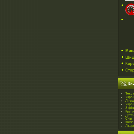
Мин
Шиш
Кор
Сто
Енц
Teкст
Украї
Літер
Украї
З фіз
Круго
Дитя
Снів
Квітів
Лікар