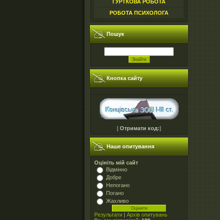
ГУРТКОВА РОБОТА
РОБОТА ПСИХОЛОГА
Пошук
Кнопка сайту
[
Отримати код:
]
Наше опитування
Оцініть мій сайт
Відмінно
Добре
Непогано
Погано
Жахливо
Результати
|
Архів опитувань