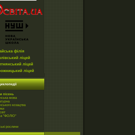
айська філія
лівський ліцей
итнянський ліцей
рожницький ліцей
иклопедії
и пісень
нська мова
атурна
нського козацтва
ики
світ
ча "ФОЛІО"
ські рослини